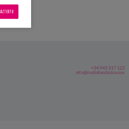
BAZTERTU
+34 943 317 123
info@matiafundazioa.eus