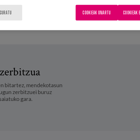
IGURATU
COOKIEAK ONARTU
COOKIEAK 
zerbitzua
en bitartez, mendekotasun
ugun zerbitzuei buruz
saiatuko gara.