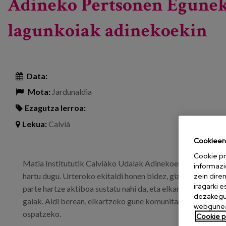
Adineko Pertsonen Eguneko
lagunkoiak adinekoekin
Data:
Mota:
Jardunaldia
Ezagutza lerroa:
Lekua:
Calvià
Cookieen 
Cookie pr
Matia Institututik Calviàko Udalak Adinekoen Nazioarteko
informazi
hartu dugu. Urteroko ekitaldi honen bidez, gizartea sentsibi
zein dire
iragarki 
parte hartze aktiboa sustatu nahi da, eta elkarrekin landu 
dezakegu 
gaiak. Aldi berean, elkartzeko gune komunitario bat manten
webgunea
ospatzeko.
Cookie po