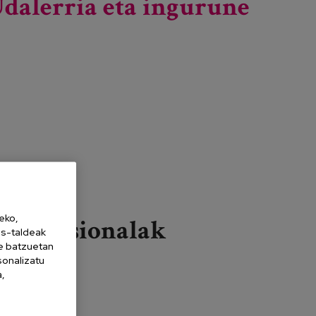
dalerria eta ingurune
eko,
Profesionalak
es-taldeak
ne batzuetan
sonalizatu
Gehiago irakurri
Adineko Pertsonen Eguneko IV. Jardunaldia
a,
Calviàn: Udalerria eta ingurune lagunkoiak
adinekoekin -ri buruz