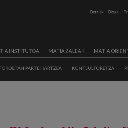
Berriak
Bloga
Pr
TIA INSTITUTOA
MATIA ZALEAK
MATIA ORIEN
FOROETAN PARTE HARTZEA
KONTSULTORETZA
P