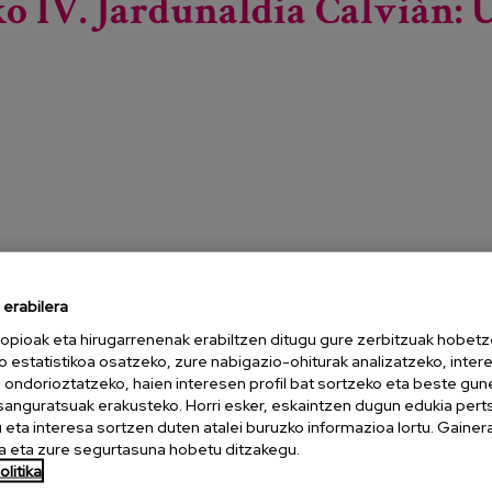
 IV. Jardunaldia Calviàn: U
erabilera
opioak eta hirugarrenenak erabiltzen ditugu gure zerbitzuak hobetz
 Egunaren barruan antolatzen duen jardunaldi batean parte
o estatistikoa osatzeko, zure nabigazio-ohiturak analizatzeko, inter
lizatu nahi da adinekoen zereginari eta beharrei buruz, haien
n ondorioztatzeko, haien interesen profil bat sortzeko eta beste gu
esanguratsuak erakusteko. Horri esker, eskaintzen dugun edukia pert
nahi dira haien ongizatean eragina duten gaurkotasuneko
eta interesa sortzen duten atalei buruzko informazioa lortu. Gainer
du nahi da, udalerriko adinekoei eskainitako eguna
 eta zure segurtasuna hobetu ditzakegu.
litika