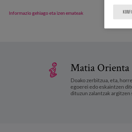
KONF
Informazio gehiago eta izen emateak
Matia Orienta 
Doako zerbitzua, eta, horr
egoerei edo eskaintzen dit
dituzun zalantzak argitzen 