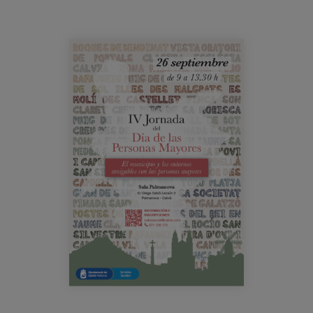
Prentsa
Egizu lan gurekin
eventos_calvia_elenadelbarrio.png
Salaketa-kanala
es
eu
en