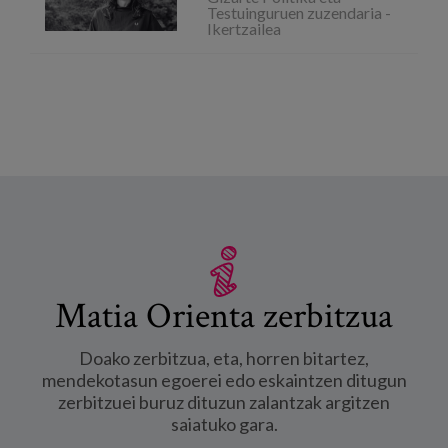
Testuinguruen zuzendaria -
Ikertzailea
Matia Orienta zerbitzua
Doako zerbitzua, eta, horren bitartez,
mendekotasun egoerei edo eskaintzen ditugun
zerbitzuei buruz dituzun zalantzak argitzen
saiatuko gara.