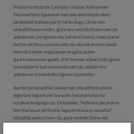
Matia Institututik Calviàko Udalak Adinekoen
Nazioarteko Egunaren barruan antolatzen duen
jardunaldi batean parte hartu dugu. Urteroko
ekitaldi honen bidez, gizartea sentsibilizatu nahi da
adinekoen zereginari eta beharrei buruz, haien parte
hartze aktiboa sustatu nahi da, eta elkarrekin landu
nahi dira haien ongizatean eragina duten
gaurkotasuneko gaiak. Aldi berean, elkartzeko gune
komunitario bat mantendu nahi da, udalerriko
adinekoei eskainitako eguna ospatzeko.
Aurten jardunaldiak udalerriari eta adinekoekiko
ingurune lagunkoiei buruzko hausnarketa eta
eztabaida egingo du. Ekitaldian, "Adineko jendearen
herritartasun aktibotik lagunkoitasuna sustatuz"
hitzaldia aurkeztuko da, gure lankide Elena del
Barrioren eskutik, Matia Institutuko Gizarte
Politika eta Testuinguruen zuzendaria, eta, gainera,