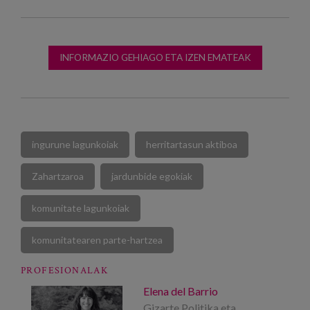
INFORMAZIO GEHIAGO ETA IZEN EMATEAK
ingurune lagunkoiak
herritartasun aktiboa
Zahartzaroa
jardunbide egokiak
komunitate lagunkoiak
komunitatearen parte-hartzea
PROFESIONALAK
Elena del Barrio
Gizarte Politika eta