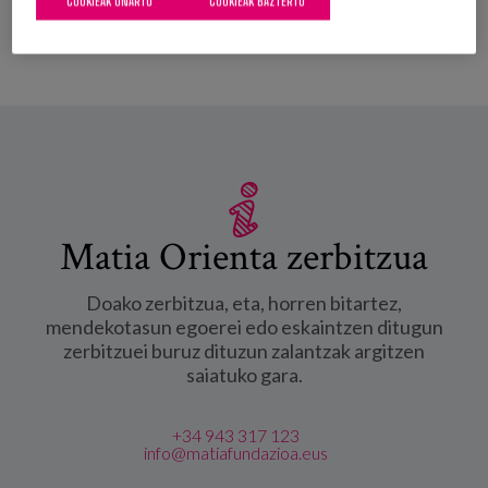
COOKIEAK ONARTU
COOKIEAK BAZTERTU
adinekoekin -ri buruz
Matia Orienta zerbitzua
Doako zerbitzua, eta, horren bitartez,
mendekotasun egoerei edo eskaintzen ditugun
zerbitzuei buruz dituzun zalantzak argitzen
saiatuko gara.
+34 943 317 123
info@matiafundazioa.eus