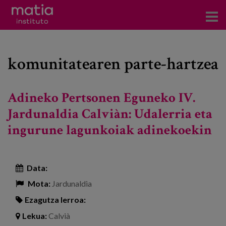
Institutoa
komunitatearen parte-hartzea
Ikerkuntza
Argitalpenak
Adineko Pertsonen Eguneko IV.
Foroetan parte hartzea
Jardunaldia Calviàn: Udalerria eta
ingurune lagunkoiak adinekoekin
Kontsultoretza
Prestakuntza
Data:
Gertaerak
Mota:
Jardunaldia
Berriak
Ezagutza lerroa:
Bloga
Lekua:
Calvià