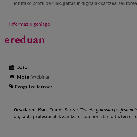
lotutako profil berriak, gaitasun digitalak sartzea, sektor
Informazio gehiago
ereduan
Data:
Mota:
Webinar
Ezagutza lerroa:
Otsailaren 19an
, CuidAs Sareak
“Rol eta gaitasun profesiona
da, talde profesionalek zaintza eredu horretan dituzten erro