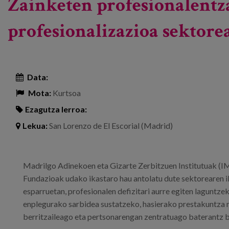
Zainketen profesionalentza
profesionalizazioa sektore
Data:
Mota:
Kurtsoa
Ezagutza lerroa:
Lekua:
San Lorenzo de El Escorial (Madrid)
Madrilgo Adinekoen eta Gizarte Zerbitzuen Institutuak (
Fundazioak udako ikastaro hau antolatu dute sektorearen 
esparruetan, profesionalen defizitari aurre egiten laguntze
enplegurako sarbidea sustatzeko, hasierako prestakuntza m
berritzaileago eta pertsonarengan zentratuago baterantz b