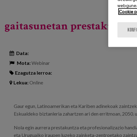
webgunea
Cookie po
gaitasunetan prestakuntza
KONF
Data:
Mota:
Webinar
Ezagutza lerroa:
Lekua:
Online
Gaur egun, Latinoamerikan eta Kariben adinekoak zaintzeko 
Eskualdeko biztanleria zahartzen ari den erritmoan, 2050. u
Nola egin aurrera prestakuntza eta profesionalizazio hand
eta Uruguaiko iraupen luzeko zainketa-zentroetako zaintz