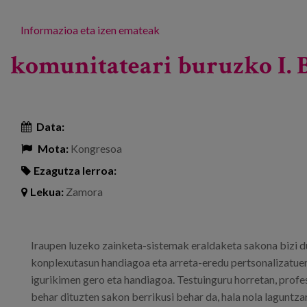
Informazioa eta izen emateak
komunitateari buruzko I. B
Data:
Mota:
Kongresoa
Ezagutza lerroa:
Lekua:
Zamora
Iraupen luzeko zainketa-sistemak eraldaketa sakona bizi 
konplexutasun handiagoa eta arreta-eredu pertsonalizatue
igurikimen gero eta handiagoa. Testuinguru horretan, profes
behar dituzten sakon berrikusi behar da, hala nola laguntz