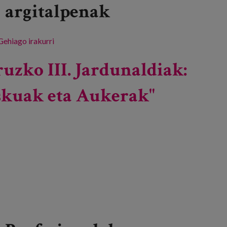
argitalpenak
Gehiago irakurri
Zaintzaileei pertsona ardatz duen zaintzarako
gaitasunetan prestakuntza -ri buruz
uzko III. Jardunaldiak:
skuak eta Aukerak"