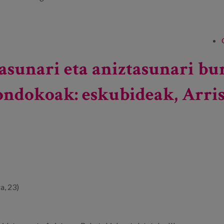
asunari eta aniztasunari bur
ondokoak: eskubideak, Arri
a, 23)