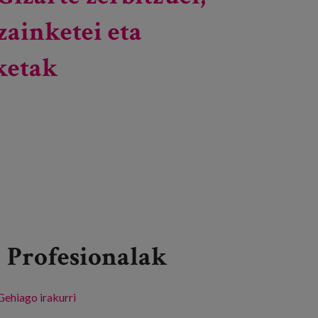
zainketei eta
ketak
Profesionalak
Gehiago irakurri
Gizarte zerbitzuei, zainketei eta komunitateari
buruzko I. Biltzarra: Nahi ditugun zainketak -ri