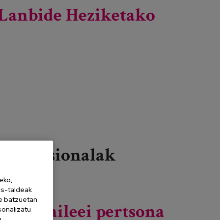
Lanbide Heziketako
Profesionalak
eko,
Gehiago irakurri
Lanbide Heziketako Ospitaleko Farmaziaren
es-taldeak
Sarrerako IV. Jardunaldia -ri buruz
ne batzuetan
Zaintzaileei pertsona
sonalizatu
a,