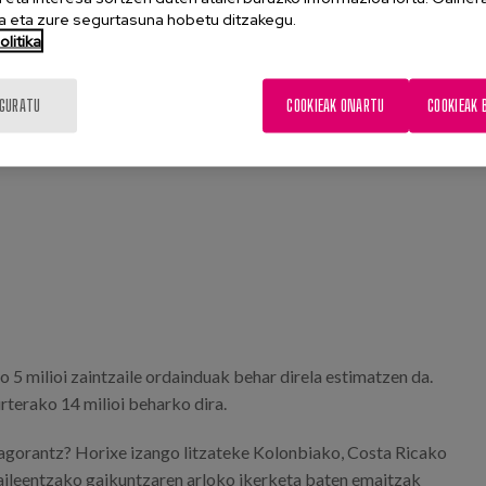
 eta zure segurtasuna hobetu ditzakegu.
litika
IGURATU
COOKIEAK ONARTU
COOKIEAK 
5 milioi zaintzaile ordainduak behar direla estimatzen da.
rterako 14 milioi beharko dira.
iagorantz? Horixe izango litzateke Kolonbiako, Costa Ricako
aileentzako gaikuntzaren arloko ikerketa baten emaitzak