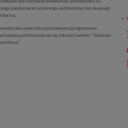
idetasun eta Aniztasun Behatokiak antolatutako III.
 dugu pandemiaren ondorengo aldi honetan, hiru ikuspegi
nitarioa.
ilearentzako oinarrizko prestakuntza programaren
 batean parte hartzen ari da, hitzaldi batekin: "Zaintzen
rbiltzea".