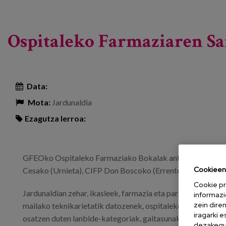
Ospitaleko Farmaziaren Sa
Data:
Mota:
Jardunaldia
Ezagutza lerroa:
GFEOko Ospitaleko Farmaziako Bokalak antolatutako hitz
Cookieen 
Cesako (Urnieta), CIFP Don Boscoko (Errenteria) eta CIFP P
Cookie pr
Jardunaldian zehar, ikasleek, farmazia eta parafarmaziako 
informazi
zein dire
mailako teknikarietatik datozenek, ospitaleko farmazia-ze
iragarki 
osatzen duten lanbide-kategoriak, gaitasunak eta zerbitzu
dezakegu 