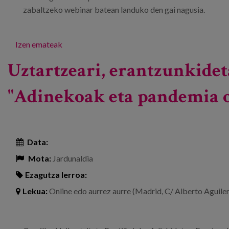
zabaltzeko webinar batean landuko den gai nagusia.
Izen emateak
Uztartzeari, erantzunkidet
"Adinekoak eta pandemia 
Data:
Mota:
Jardunaldia
Ezagutza lerroa:
Lekua:
Online edo aurrez aurre (Madrid, C/ Alberto Aguiler