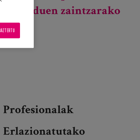
ardatz duen zaintzarako
BAZTERTU
Profesionalak
Erlazionatutako