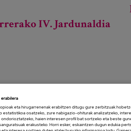
rrerako IV. Jardunaldia
orduak Inmakulada Lanbide Ikastolako (Tolosa), CPES
erabilera
laiaundiko (Irun) 135 ikasleren parte hartzea izan du.
opioak eta hirugarrenenak erabiltzen ditugu gure zerbitzuak hobetz
erdi mailako teknikarietatik eta sendagaiak prestatzeko goi
o estatistikoa osatzeko, zure nabigazio-ohiturak analizatzeko, inter
n ondorioztatzeko, haien interesen profil bat sortzeko eta beste gu
rbitzu baten egunerokotasunaren zati bat, zerbitzu hori
esanguratsuak erakusteko. Horri esker, eskaintzen dugun edukia pert
-zorroaren zati bat ezagutzeko aukera izan dute.
eta interesa sortzen duten atalei buruzko informazioa lortu. Gainer