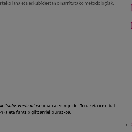
earteko lana eta eskubideetan oinarritutako metodologiak.
lak CuidAs ereduan”
webinarra egingo du. Topaketa ireki bat
nka eta funtzio giltzarriei buruzkoa.