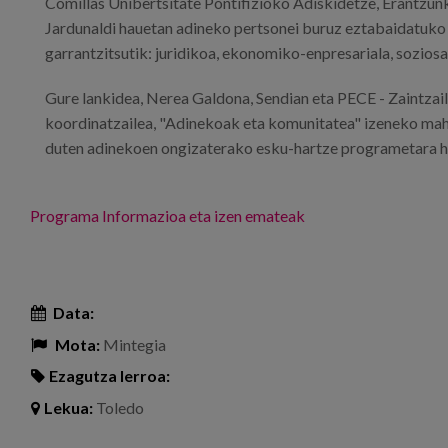
Comillas Unibertsitate Pontifizioko Adiskidetze, Erantzunk
Jardunaldi hauetan adineko pertsonei buruz eztabaidatuko
garrantzitsutik: juridikoa, ekonomiko-enpresariala, soziosa
Gure lankidea, Nerea Galdona, Sendian eta PECE - Zaintza
koordinatzailea, "Adinekoak eta komunitatea" izeneko mahai
duten adinekoen ongizaterako esku-hartze programetara hu
Programa
Informazioa eta izen emateak
Data:
Mota:
Mintegia
Ezagutza lerroa:
Lekua:
Toledo