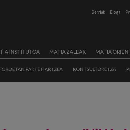
Berriak
Bloga
Pr
TIA INSTITUTOA
MATIA ZALEAK
MATIA ORIEN
FOROETAN PARTE HARTZEA
KONTSULTORETZA
P