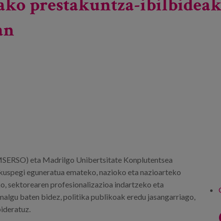
ko prestakuntza-ibilbideak.
an
IMSERSO) eta Madrilgo Unibertsitate Konplutentsea
ikuspegi eguneratua emateko, nazioko eta nazioarteko
ko, sektorearen profesionalizazioa indartzeko eta
algu baten bidez, politika publikoak eredu jasangarriago,
ideratuz.