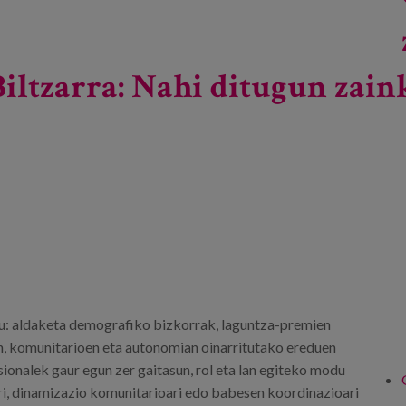
iltzarra: Nahi ditugun zain
du: aldaketa demografiko bizkorrak, laguntza-premien
n, komunitarioen eta autonomian oinarritutako ereduen
ionalek gaur egun zer gaitasun, rol eta lan egiteko modu
ari, dinamizazio komunitarioari edo babesen koordinazioari