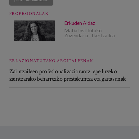
PROFESIONALAK
Erkuden Aldaz
Matia Institutuko
Zuzendaria - Ikertzailea
ERLAZIONATUTAKO ARGITALPENAK
Zaintzaileen profesionalizaziorantz: epe luzeko
zaintzarako beharrezko prestakuntza eta gaitasunak