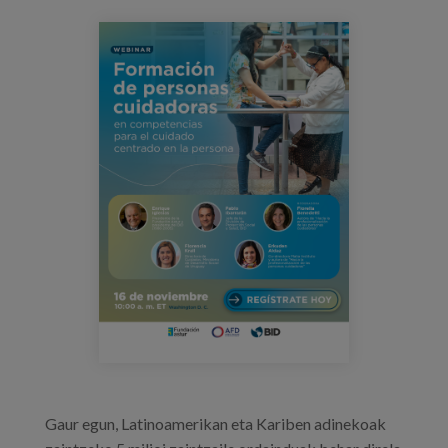
Prentsa
webinar_bid_03.png
Egizu lan gurekin
Salaketa-kanala
es
eu
en
Gaur egun, Latinoamerikan eta Kariben adinekoak