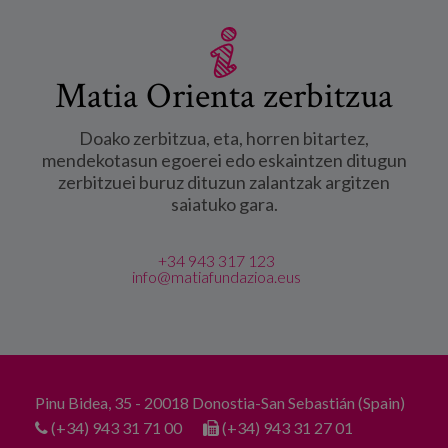
Matia Orienta zerbitzua
Doako zerbitzua, eta, horren bitartez,
mendekotasun egoerei edo eskaintzen ditugun
zerbitzuei buruz dituzun zalantzak argitzen
saiatuko gara.
+34 943 317 123
info@matiafundazioa.eus
Pinu Bidea, 35 - 20018 Donostia-San Sebastián (Spain)
(+34) 943 31 71 00
(+34) 943 31 27 01