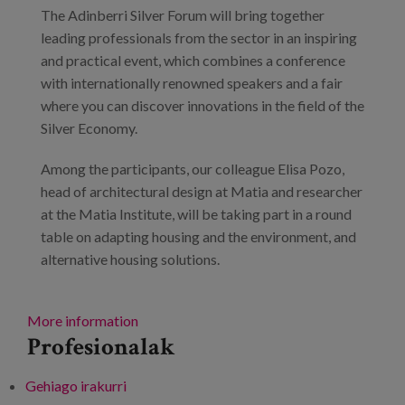
The Adinberri Silver Forum will bring together
Prentsa
leading professionals from the sector in an inspiring
Egizu lan gurekin
and practical event, which combines a conference
with internationally renowned speakers and a fair
Salaketa-kanala
where you can discover innovations in the field of the
Silver Economy.
es
Among the participants, our colleague Elisa Pozo,
head of architectural design at Matia and researcher
eu
at the Matia Institute, will be taking part in a round
en
table on adapting housing and the environment, and
alternative housing solutions.
More information
Profesionalak
Gehiago irakurri
Adinberri Silver Forum -ri buruz