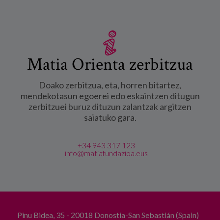
Matia Orienta zerbitzua
Doako zerbitzua, eta, horren bitartez,
mendekotasun egoerei edo eskaintzen ditugun
zerbitzuei buruz dituzun zalantzak argitzen
saiatuko gara.
+34 943 317 123
info@matiafundazioa.eus
Pinu Bidea, 35 - 20018 Donostia-San Sebastián (Spain)