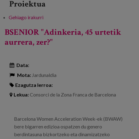
Proiektua
Gehiago irakurri
Jornada de presentación: Adinberri SIA -ri
buruz
BSENIOR "Adinkeria, 45 urtetik
aurrera, zer?"
Data:
Mota:
Jardunaldia
Ezagutza lerroa:
Lekua:
Consorci de la Zona Franca de Barcelona
Barcelona Women Acceleration Week-ek (BWAW)
bere bigarren edizioa ospatzen du genero
berdintasuna bizkortzeko eta dinamizatzeko