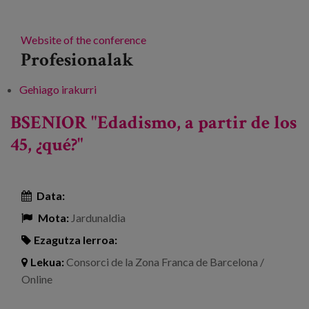
Website of the conference
Profesionalak
Gehiago irakurri
BSENIOR "Ageism, after 45, what?" -ri buruz
BSENIOR "Edadismo, a partir de los
45, ¿qué?"
Data:
Mota:
Jardunaldia
Ezagutza lerroa:
Lekua:
Consorci de la Zona Franca de Barcelona /
Online