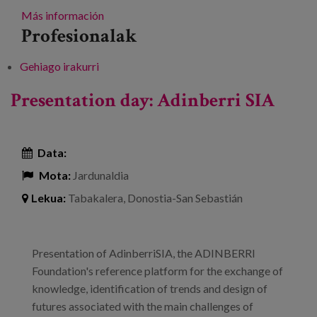
Más información
Profesionalak
Gehiago irakurri
Adinberri Silver Forum -ri buruz
Presentation day: Adinberri SIA
Data:
Mota:
Jardunaldia
Lekua:
Tabakalera, Donostia-San Sebastián
Presentation of AdinberriSIA, the ADINBERRI
Foundation's reference platform for the exchange of
knowledge, identification of trends and design of
futures associated with the main challenges of