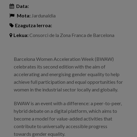
Data:
Mota:
Jardunaldia
Ezagutza lerroa:
Lekua:
Consorci de la Zona Franca de Barcelona
Barcelona Women Acceleration Week (BWAW)
celebrates its second edition with the aim of
accelerating and energising gender equality to help
achieve full participation and equal opportunities for
women in the industrial sector locally and globally.
BWAW is an event with a difference: a peer-to-peer,
hybrid debate on a digital platform, which aims to
become a model for value-added activities that
contribute to universally accessible progress
towards gender equality.