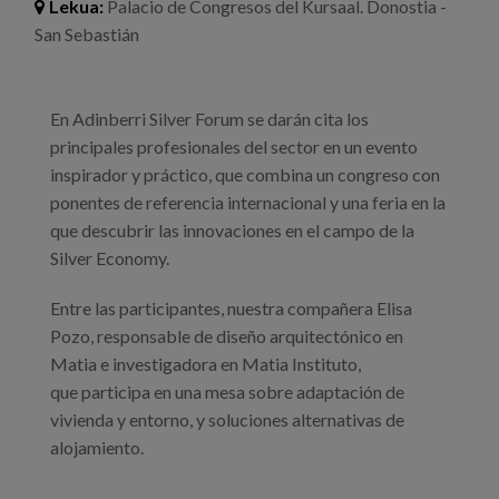
Lekua:
Palacio de Congresos del Kursaal. Donostia -
San Sebastián
En Adinberri Silver Forum se darán cita los
principales profesionales del sector en un evento
inspirador y práctico, que combina un congreso con
ponentes de referencia internacional y una feria en la
que descubrir las innovaciones en el campo de la
Silver Economy.
Entre las participantes, nuestra compañera Elisa
Pozo, responsable de diseño arquitectónico en
Matia e investigadora en Matia Instituto,
que participa en una mesa sobre adaptación de
vivienda y entorno, y soluciones alternativas de
alojamiento.