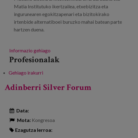
Matia Institutuko ikertzailea, etxebizitza eta
ingurunearen egokitzapenari eta bizitokirako
irtenbide alternatiboei buruzko mahai batean parte
hartzen duena.
Informazio gehiago
Profesionalak
Gehiago irakurri
Adinberri Silver Forum -ri buruz
Adinberri Silver Forum
Data:
Mota:
Kongresoa
Ezagutza lerroa: