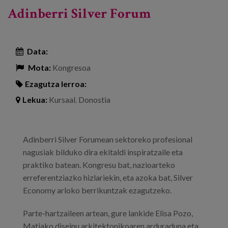
Adinberri Silver Forum
Data:
Mota:
Kongresoa
Ezagutza lerroa:
Lekua:
Kursaal. Donostia
Adinberri Silver Forumean sektoreko profesional
nagusiak bilduko dira ekitaldi inspiratzaile eta
praktiko batean. Kongresu bat, nazioarteko
erreferentziazko hizlariekin, eta azoka bat, Silver
Economy arloko berrikuntzak ezagutzeko.
Parte-hartzaileen artean, gure lankide Elisa Pozo,
Matiako diseinu arkitektonikoaren arduraduna eta