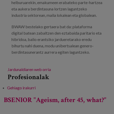
helburuarekin, emakumeen erabateko parte-hartzea
eta aukera berdintasuna lortzen laguntzeko
industria sektorean, maila lokalean eta globalean.
BWAW bestelako gertaera bat da: plataforma
digital batean zabaltzen den eztabaida paritario eta
hibridoa, balio erantsiko jardueretarako eredu
bihurtu nahi duena, modu unibertsalean genero-
berdintasunerantz aurrera egiten laguntzeko.
Jardunaldiaren web orria
Profesionalak
Gehiago irakurri
BSENIOR "Adinkeria, 45 urtetik aurrera,
zer?" -ri buruz
BSENIOR "Ageism, after 45, what?"