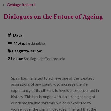
Gehiago irakurri
BSENIOR "Edadismo, a partir de los 45,
¿qué?" -ri buruz
Dialogues on the Future of Ageing
Data:
Mota:
Jardunaldia
Ezagutza lerroa:
Lekua:
Santiago de Compostela
Spain has managed to achieve one of the greatest
aspirations of any country: to increase the life
expectancy of its citizens to levels unprecedented in
history. This has brought with it a strong ageing of
our demographic pyramid, which is expected to
worsen over the coming decades. The fact that the