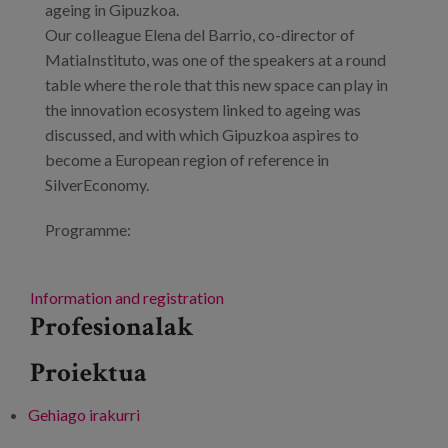
ageing in Gipuzkoa.
Our colleague Elena del Barrio, co-director of
MatiaInstituto, was one of the speakers at a round
table where the role that this new space can play in
the innovation ecosystem linked to ageing was
discussed, and with which Gipuzkoa aspires to
become a European region of reference in
SilverEconomy.
Programme:
Information and registration
Profesionalak
Proiektua
Gehiago irakurri
Presentation day: Adinberri SIA -ri buruz