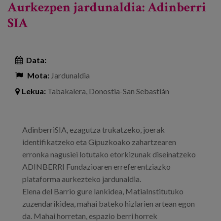
Aurkezpen jardunaldia: Adinberri
SIA
Data:
Mota:
Jardunaldia
Lekua:
Tabakalera, Donostia-San Sebastián
AdinberriSIA, ezagutza trukatzeko, joerak
identifikatzeko eta Gipuzkoako zahartzearen
erronka nagusiei lotutako etorkizunak diseinatzeko
ADINBERRI Fundazioaren erreferentziazko
plataforma aurkezteko jardunaldia.
Elena del Barrio gure lankidea, MatiaInstitutuko
zuzendarikidea, mahai bateko hizlarien artean egon
da. Mahai horretan, espazio berri horrek