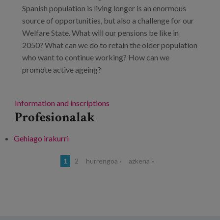
Spanish population is living longer is an enormous
source of opportunities, but also a challenge for our
Welfare State. What will our pensions be like in
2050? What can we do to retain the older population
who want to continue working? How can we
promote active ageing?
Information and inscriptions
Profesionalak
Gehiago irakurri
Dialogues on the Future of Ageing -ri buruz
Orriak
1
2
hurrengoa ›
azkena »