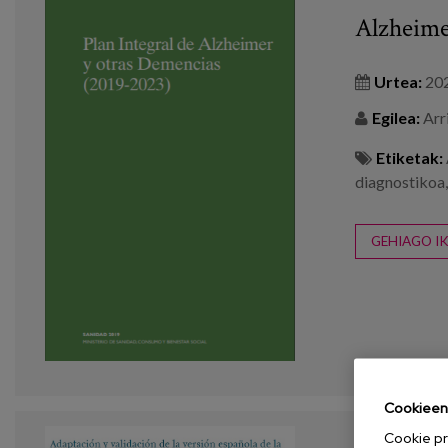
Alzheime
Urtea:
20
Egilea:
Arri
Etiketak:
diagnostikoa
GEHIAGO IK
Cookieen 
Cookie pr