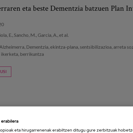
rraren eta beste Dementzia batzuen Plan In
20
ola, E., Sancho, M., Garcia, A., et al.
Alzheimerra
,
Dementzia
,
ekintza-plana
,
sentsibilizazioa
,
arreta so
,
ikerketa
,
berrikuntza
USI
erabilera
opioak eta hirugarrenenak erabiltzen ditugu gure zerbitzuak hobetz