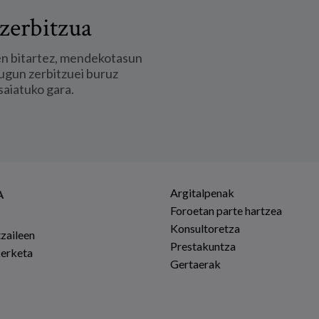
zerbitzua
en bitartez, mendekotasun
ugun zerbitzuei buruz
saiatuko gara.
Argitalpenak
A
Foroetan parte hartzea
Konsultoretza
tzaileen
Prestakuntza
kerketa
Gertaerak