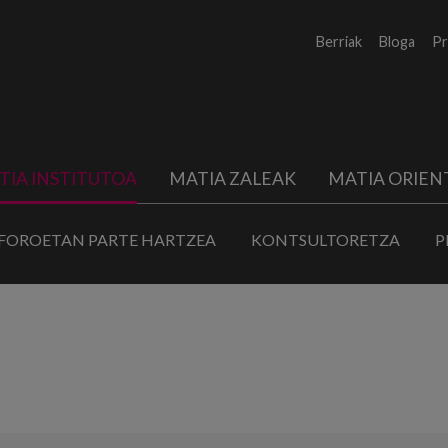
Berriak
Bloga
Pr
TIA INSTITUTOA
MATIA ZALEAK
MATIA ORIEN
FOROETAN PARTE HARTZEA
KONTSULTORETZA
P