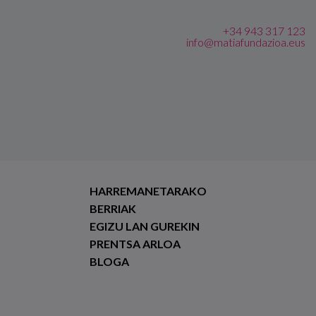
+34 943 317 123
info@matiafundazioa.eus
HARREMANETARAKO
BERRIAK
EGIZU LAN GUREKIN
PRENTSA ARLOA
BLOGA