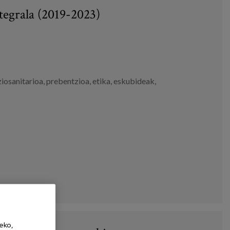
tegrala (2019-2023)
ziosanitarioa
,
prebentzioa
,
etika
,
eskubideak
,
eko,