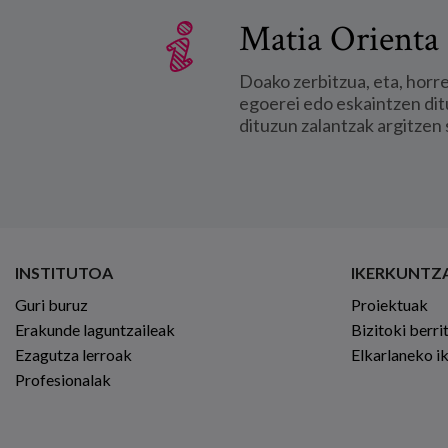
Matia Orienta 
Doako zerbitzua, eta, horr
egoerei edo eskaintzen dit
dituzun zalantzak argitzen 
INSTITUTOA
IKERKUNTZ
Guri buruz
Proiektuak
Erakunde laguntzaileak
Bizitoki berri
Ezagutza lerroak
Elkarlaneko i
Profesionalak