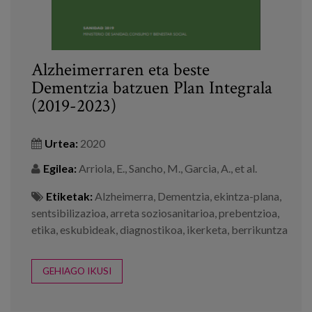
Alzheimerraren eta beste
Dementzia batzuen Plan Integrala
(2019-2023)
Urtea:
2020
Egilea:
Arriola, E., Sancho, M., Garcia, A., et al.
Etiketak:
Alzheimerra
,
Dementzia
,
ekintza-plana
,
sentsibilizazioa
,
arreta soziosanitarioa
,
prebentzioa
,
etika
,
eskubideak
,
diagnostikoa
,
ikerketa
,
berrikuntza
GEHIAGO IKUSI