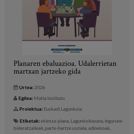
Prentsa
Egizu lan gurekin
Salaketa-kanala
es
Planaren ebaluazioa. Udalerrietan
eu
martxan jartzeko gida
en
Urtea:
2026
Egilea:
Matia Instituto
Proiektua:
Euskadi Lagunkoia
Etiketak:
ekintza-plana
,
Lagunkoitasuna
,
ingurune
bideratzaileak
,
parte-hartze soziala
,
adinekoak
,