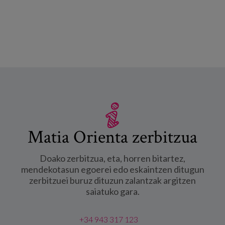
Matia Orienta zerbitzua
Doako zerbitzua, eta, horren bitartez,
mendekotasun egoerei edo eskaintzen ditugun
zerbitzuei buruz dituzun zalantzak argitzen
saiatuko gara.
+34 943 317 123