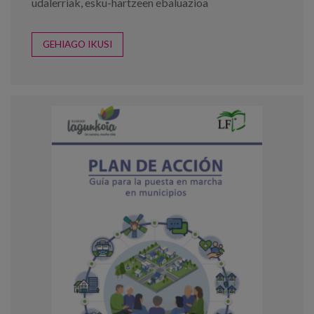
udalerriak
,
esku-hartzeen ebaluazioa
GEHIAGO IKUSI