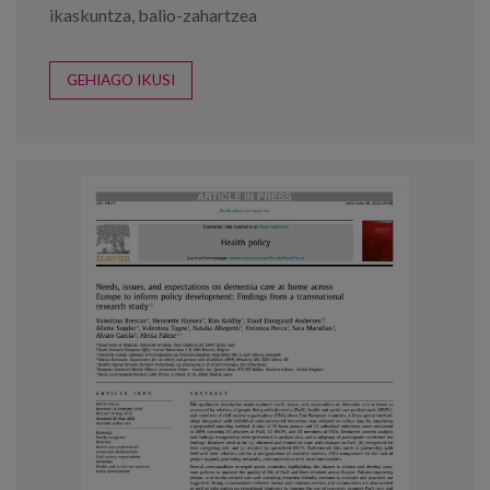
ikaskuntza
,
balio-zahartzea
GEHIAGO IKUSI