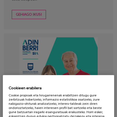
GEHIAGO IKUSI
Cookieen erabilera
Cookie propioak eta hirugarrenenak erabiltzen ditugu gure
zerbitzuak hobetzeko, informazio estatistikoa osatzeko, zure
nabigazio-ohiturak analizatzeko, interes-taldeak zein diren
ondorioztatzeko, haien interesen profil bat sortzeko eta beste
gune batzuetan iragarki esanguratsuak erakusteko. Horri esker,
eskaintzen dugun edukia pertsonalizatu dezakegu eta interesa