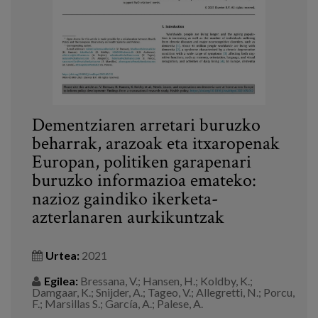
Dementziaren arretari buruzko
beharrak, arazoak eta itxaropenak
Europan, politiken garapenari
buruzko informazioa emateko:
nazioz gaindiko ikerketa-
azterlanaren aurkikuntzak
Urtea:
2021
Egilea:
Bressana, V.; Hansen, H.; Koldby, K.;
Damgaar, K.; Snijder, A.; Tageo, V.; Allegretti, N.; Porcu,
F.; Marsillas S.; García, A.; Palese, A.