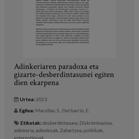
Adinkeriaren paradoxa eta
gizarte-desberdintasunei egiten
dien ekarpena
Urtea:
2023
Egilea:
Marsillas, S., Del barrio, E.
Etiketak:
desberdintasuna
,
Diskriminazioa
,
adinkeria
,
adinekoak
,
Zahartzea
,
politikak
,
estereotipoak