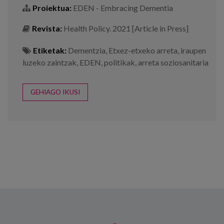
Proiektua:
EDEN - Embracing Dementia
Revista:
Health Policy. 2021 [Article in Press]
Etiketak:
Dementzia
,
Etxez-etxeko arreta
,
iraupen
luzeko zaintzak
,
EDEN
,
politikak
,
arreta soziosanitaria
GEHIAGO IKUSI