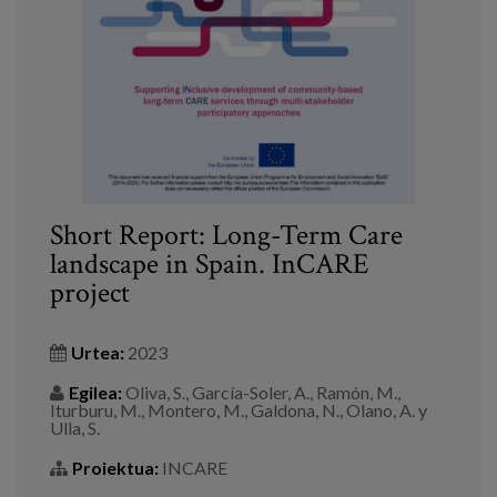
Prentsa
Egizu lan gurekin
Salaketa-kanala
es
Short Report: Long-Term Care
eu
landscape in Spain. InCARE
project
en
Urtea:
2023
Egilea:
Oliva, S., García-Soler, A., Ramón, M.,
Iturburu, M., Montero, M., Galdona, N., Olano, A. y
Ulla, S.
Proiektua:
INCARE