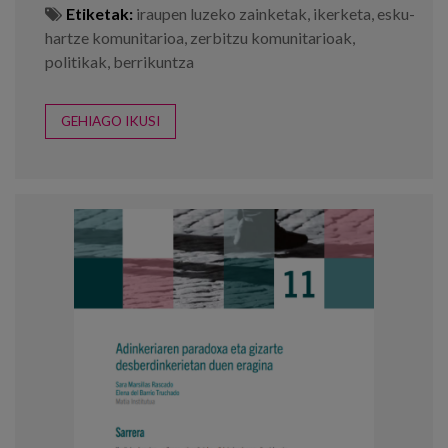
Etiketak:
iraupen luzeko zainketak
,
ikerketa
,
esku-
hartze komunitarioa
,
zerbitzu komunitarioak
,
politikak
,
berrikuntza
GEHIAGO IKUSI