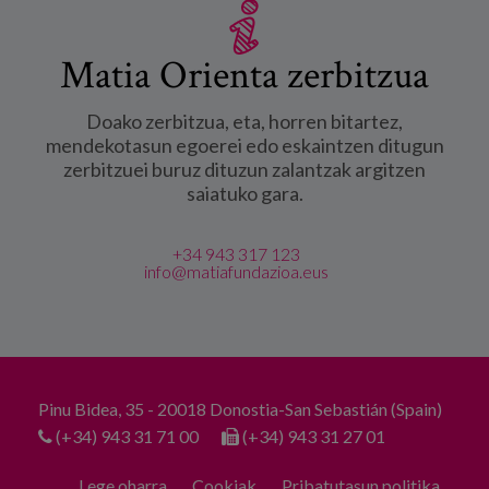
Matia Orienta zerbitzua
Doako zerbitzua, eta, horren bitartez,
mendekotasun egoerei edo eskaintzen ditugun
zerbitzuei buruz dituzun zalantzak argitzen
saiatuko gara.
+34 943 317 123
info@matiafundazioa.eus
Pinu Bidea, 35 - 20018 Donostia-San Sebastián (Spain)
(+34) 943 31 71 00
(+34) 943 31 27 01
Lege oharra
Cookiak
Pribatutasun politika