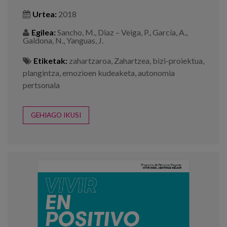
Urtea:
2018
Egilea:
Sancho, M., Diaz – Veiga, P., García, A.,
Galdona, N., Yanguas, J.
Etiketak:
zahartzaroa
,
Zahartzea
,
bizi-proiektua
,
plangintza
,
emozioen kudeaketa
,
autonomia
pertsonala
GEHIAGO IKUSI