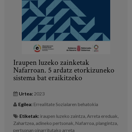
Prentsa
Egizu lan gurekin
Salaketa-kanala
es
Iraupen luzeko zainketak
eu
Nafarroan. 5 ardatz etorkizuneko
sistema bat eraikitzeko
en
Urtea:
2023
Egilea:
Errealitate Sozialaren behatokia
Etiketak:
iraupen luzeko zaintza
,
Arreta ereduak
,
Zahartzea
,
adineko pertsonak
,
Nafarroa
,
plangintza
,
pertsonan oinarritutako arreta