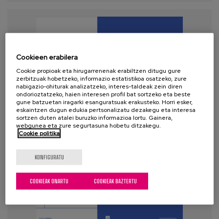
Cookieen erabilera
Cookie propioak eta hirugarrenenak erabiltzen ditugu gure
zerbitzuak hobetzeko, informazio estatistikoa osatzeko, zure
nabigazio-ohiturak analizatzeko, interes-taldeak zein diren
ondorioztatzeko, haien interesen profil bat sortzeko eta beste
gune batzuetan iragarki esanguratsuak erakusteko. Horri esker,
eskaintzen dugun edukia pertsonalizatu dezakegu eta interesa
sortzen duten atalei buruzko informazioa lortu. Gainera,
webgunea eta zure segurtasuna hobetu ditzakegu.
Cookie politika
KONFIGURATU
COOKIEAK ONARTU
COOKIEAK BAZTERTU