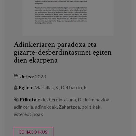
Adinkeriaren paradoxa eta
gizarte-desberdintasunei egiten
dien ekarpena
Urtea:
2023
Egilea:
Marsillas, S., Del barrio, E.
Etiketak:
desberdintasuna
,
Diskriminazioa
,
adinkeria
,
adinekoak
,
Zahartzea
,
politikak
,
estereotipoak
GEHIAGO IKUSI