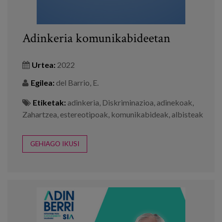
Adinkeria komunikabideetan
Urtea:
2022
Egilea:
del Barrio, E.
Etiketak:
adinkeria
,
Diskriminazioa
,
adinekoak
,
Zahartzea
,
estereotipoak
,
komunikabideak
,
albisteak
GEHIAGO IKUSI