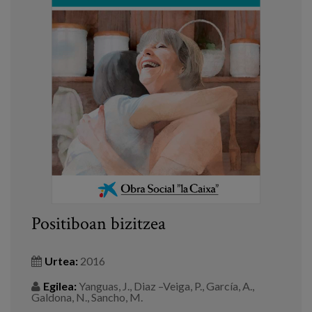
Positiboan bizitzea
Urtea:
2016
Egilea:
Yanguas, J., Diaz –Veiga, P., García, A.,
Galdona, N., Sancho, M.