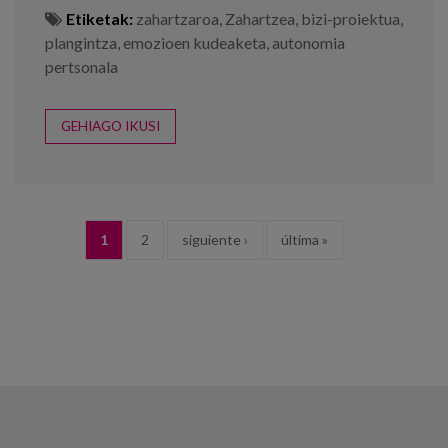
Etiketak:
zahartzaroa
,
Zahartzea
,
bizi-proiektua
,
plangintza
,
emozioen kudeaketa
,
autonomia
pertsonala
GEHIAGO IKUSI
ORRIAK
1
2
siguiente ›
última »