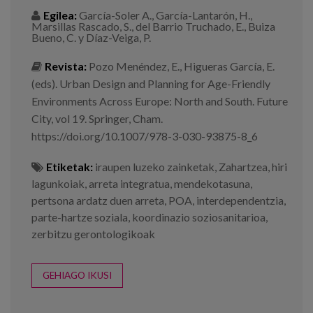
Egilea:
García-Soler A., García-Lantarón, H.,
Marsillas Rascado, S., del Barrio Truchado, E., Buiza
Bueno, C. y Díaz-Veiga, P.
Revista:
Pozo Menéndez, E., Higueras García, E.
(eds). Urban Design and Planning for Age-Friendly
Environments Across Europe: North and South. Future
City, vol 19. Springer, Cham.
https://doi.org/10.1007/978-3-030-93875-8_6
Etiketak:
iraupen luzeko zainketak
,
Zahartzea
,
hiri
lagunkoiak
,
arreta integratua
,
mendekotasuna
,
pertsona ardatz duen arreta
,
POA
,
interdependentzia
,
parte-hartze soziala
,
koordinazio soziosanitarioa
,
zerbitzu gerontologikoak
GEHIAGO IKUSI