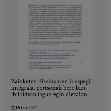
Zainketen diseinuaren ikuspegi
integrala, pertsonak bere bizi-
ibilbidean lagun egin diezaion
Urtea:
2022