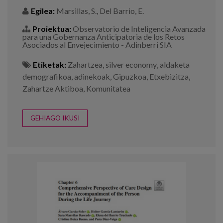
Egilea:
Marsillas, S., Del Barrio, E.
Proiektua:
Observatorio de Inteligencia Avanzada
para una Gobernanza Anticipatoria de los Retos
Asociados al Envejecimiento - Adinberri SIA
Etiketak:
Zahartzea
,
silver economy
,
aldaketa
demografikoa
,
adinekoak
,
Gipuzkoa
,
Etxebizitza
,
Zahartze Aktiboa
,
Komunitatea
GEHIAGO IKUSI