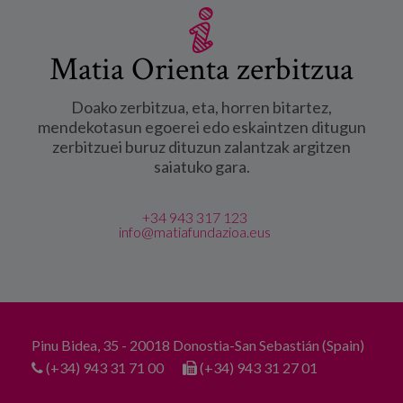
Matia Orienta zerbitzua
Doako zerbitzua, eta, horren bitartez,
mendekotasun egoerei edo eskaintzen ditugun
zerbitzuei buruz dituzun zalantzak argitzen
saiatuko gara.
+34 943 317 123
info@matiafundazioa.eus
Pinu Bidea, 35 - 20018 Donostia-San Sebastián (Spain)
(+34) 943 31 71 00
(+34) 943 31 27 01