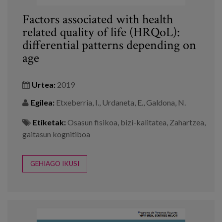
Factors associated with health
related quality of life (HRQoL):
differential patterns depending on
age
Urtea:
2019
Egilea:
Etxeberria, I., Urdaneta, E., Galdona, N.
Etiketak:
Osasun fisikoa
,
bizi-kalitatea
,
Zahartzea
,
gaitasun kognitiboa
GEHIAGO IKUSI