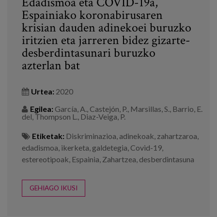
Edadismoa eta COVID-19a,
Espainiako koronabirusaren
krisian dauden adinekoei buruzko
iritzien eta jarreren bidez gizarte-
desberdintasunari buruzko
azterlan bat
Urtea:
2020
Egilea:
García, A., Castejón, P., Marsillas, S., Barrio, E.
del, Thompson L., Diaz-Veiga, P.
Etiketak:
Diskriminazioa
,
adinekoak
,
zahartzaroa
,
edadismoa
,
ikerketa
,
galdetegia
,
Covid-19
,
estereotipoak
,
Espainia
,
Zahartzea
,
desberdintasuna
GEHIAGO IKUSI