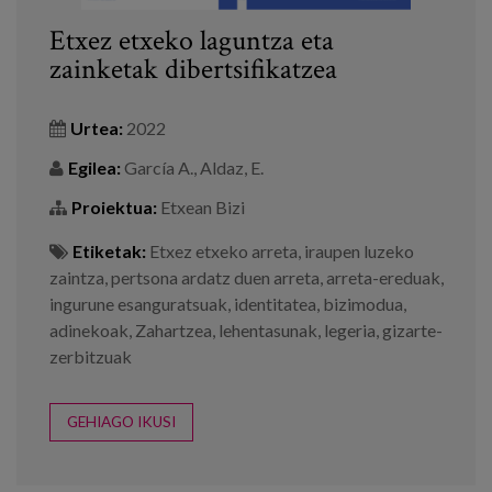
Etxez etxeko laguntza eta
zainketak dibertsifikatzea
Urtea:
2022
Egilea:
García A., Aldaz, E.
Proiektua:
Etxean Bizi
Etiketak:
Etxez etxeko arreta
,
iraupen luzeko
zaintza
,
pertsona ardatz duen arreta
,
arreta-ereduak
,
ingurune esanguratsuak
,
identitatea
,
bizimodua
,
adinekoak
,
Zahartzea
,
lehentasunak
,
legeria
,
gizarte-
zerbitzuak
GEHIAGO IKUSI