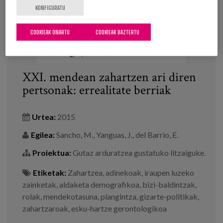
KONFIGURATU
COOKIEAK ONARTU
COOKIEAK BAZTERTU
XXI. mendean zahartzen ari diren
pertsonak: errealitate berriak
Urtea:
2015
Egilea:
Sancho, M., Yanguas, J., del Barrio, E.
Proiektua:
Gutaz arduratzea gustatuko litzaiguke.
Etiketak:
Zahartzea
,
adinekoak
,
iraupen luzeko
zainketak
,
aldaketa demografikoa
,
bizi-baldintzak
,
rolak
,
mendekotasuna
,
plangintza
,
gizarte-politikak
,
zahartzaroak
,
esku-hartze gerontologikoa