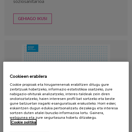
soziosanitarioa
GEHIAGO IKUSI
Cookieen erabilera
Cookie propioak eta hirugarrenenak erabiltzen ditugu gure
zerbitzuak hobetzeko, informazio estatistikoa osatzeko, zure
nabigazio-ohiturak analizatzeko, interes-taldeak zein diren
ondorioztatzeko, haien interesen profil bat sortzeko eta beste
gune batzuetan iragarki esanguratsuak erakusteko. Horri esker,
eskaintzen dugun edukia pertsonalizatu dezakegu eta interesa
sortzen duten atalei buruzko informazioa lortu. Gainera,
webgunea eta zure segurtasuna hobetu ditzakegu.
Cookie politika