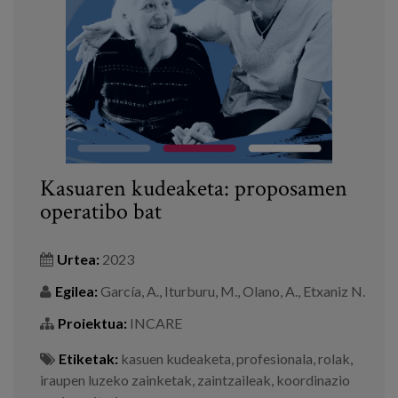
Prentsa
Egizu lan gurekin
Salaketa-kanala
es
Kasuaren kudeaketa: proposamen
eu
operatibo bat
en
Urtea:
2023
Egilea:
García, A., Iturburu, M., Olano, A., Etxaniz N.
Proiektua:
INCARE
Etiketak:
kasuen kudeaketa
,
profesionala
,
rolak
,
iraupen luzeko zainketak
,
zaintzaileak
,
koordinazio