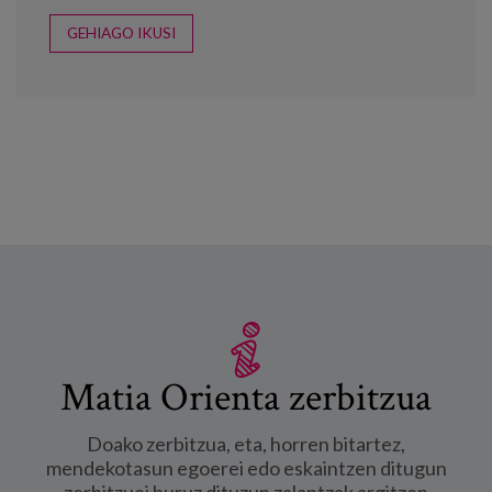
GEHIAGO IKUSI
Matia Orienta zerbitzua
Doako zerbitzua, eta, horren bitartez,
mendekotasun egoerei edo eskaintzen ditugun
zerbitzuei buruz dituzun zalantzak argitzen