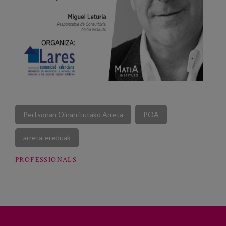
Pertsonan Oinarritutako Arreta
POA
arreta-ereduak
PROFESSIONALS