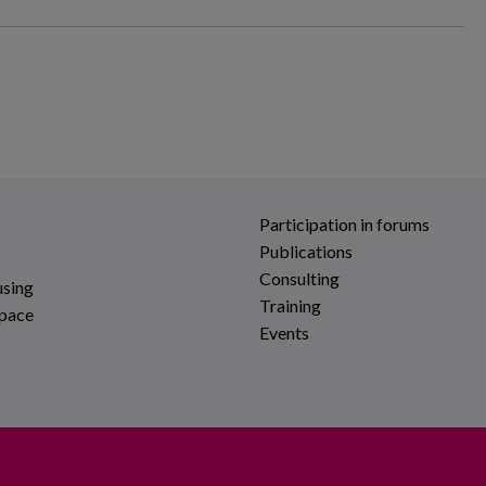
Participation in forums
Publications
Consulting
using
Training
space
Events