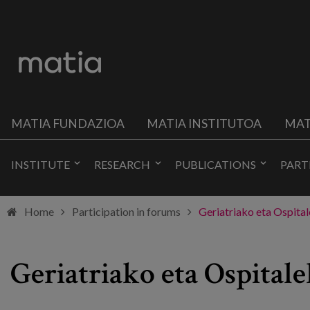
MATIA FUNDAZIOA
MATIA INSTITUTOA
MAT
INSTITUTE
RESEARCH
PUBLICATIONS
PART
Home
Participation in forums
Geriatriako eta Ospital
Geriatriako eta Ospital