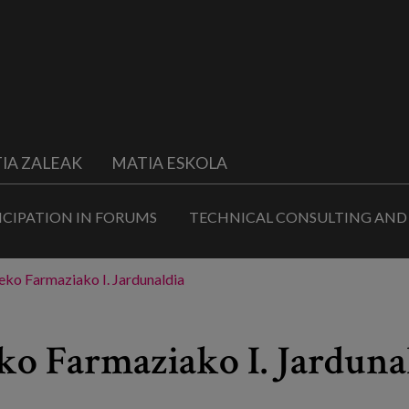
IA ZALEAK
MATIA ESKOLA
ICIPATION IN FORUMS
TECHNICAL CONSULTING AND
eko Farmaziako I. Jardunaldia
eko Farmaziako I. Jarduna