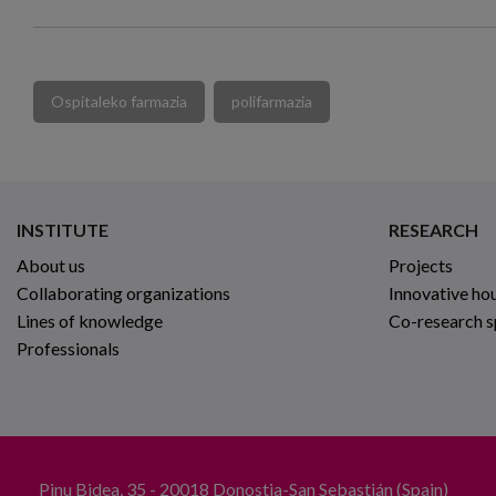
Ospitaleko farmazia
polifarmazia
INSTITUTE
RESEARCH
About us
Projects
Collaborating organizations
Innovative ho
Lines of knowledge
Co-research 
Professionals
Pinu Bidea, 35 - 20018 Donostia-San Sebastián (Spain)