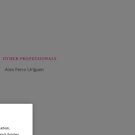
OTHER PROFESSIONALS
Alex Ferro Uriguen
ation,
 and display