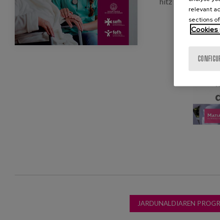
hitz egiteko.
relevant ad
sections of
Cookies 
CONFIGU
JARDUNALDIAREN PROG