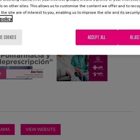
s on other sites. This allows us to customise the content we offer and to rec
 the site are of interest to you, enabling us to improve the site and its security
policy
RE COOKIES
ACCEPT ALL
REJEC
RAMA
VIEW WEBSITE