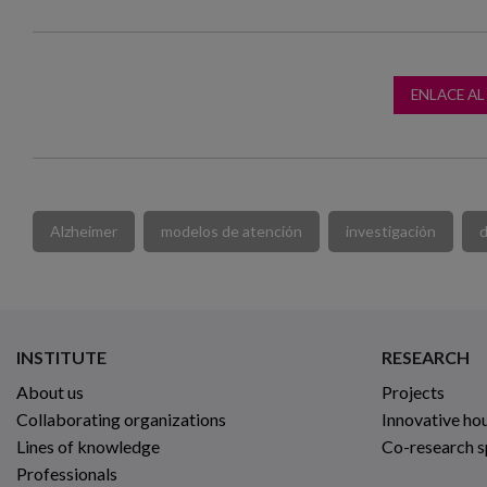
ENLACE A
Alzheimer
modelos de atención
investigación
INSTITUTE
RESEARCH
About us
Projects
Collaborating organizations
Innovative ho
Lines of knowledge
Co-research 
Professionals