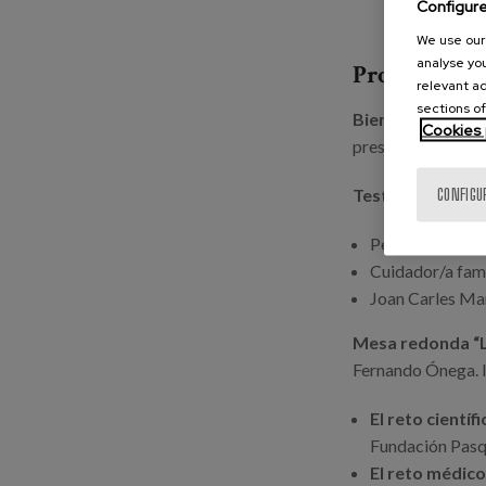
Configur
We use our 
analyse you
Programa
relevant ad
sections of
Bienvenida e in
Cookies 
presidenta del Co
Testimonios del
CONFIGU
Persona recién
Cuidador/a fami
Joan Carles Man
Mesa redonda “L
Fernando Ónega. I
El reto científi
Fundación Pasq
El reto médic