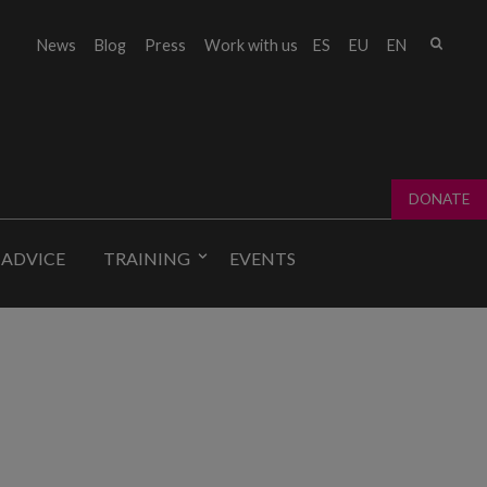
Sear
News
Blog
Press
Work with us
ES
EU
EN
Sear
fo
DONATE
 ADVICE
TRAINING
EVENTS