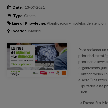
Date:
13/09/2021
Type:
Others
Line of Knowledge:
Planificación y modelos de atención
Location:
Madrid
acto-13s-imagen-2-web-1.jpg
Para reclamar un 
prioridad estratégi
priorizar la inves
organizamos, junt
Confederación Es
el acto “Los retos
Diputados este pró
Lluch.
La Excma. Sra. Mer