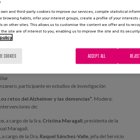
e
own and third-party cookies to improve our services, compile statistical inform
r browsing habits, infer your interest groups, create a profile of your interests
s on other sites. This allows us to customise the content we offer and to rec
 the site are of interest to you, enabling us to improve the site and its security
auguración
a cargo de la Excma. Sra. Meritxell Batet,
policy
ngreso de los Diputados.
 Alzheimer
RE COOKIES
ACCEPT ALL
REJEC
 diagnosticada
liar
zanero, participante en estudios de investigación
os retos del Alzheimer y las demencias”
. Modera:
ntervenciones de:
co
, a cargo de la Sra.
Cristina Maragall
, presidenta de la
ual Maragall.
o
, a cargo de la Dra.
Raquel Sánchez-Valle
, jefa del Servicio