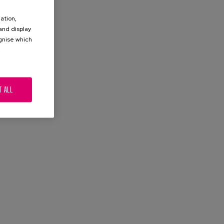
ation,
 and display
ognise which
.
T ALL