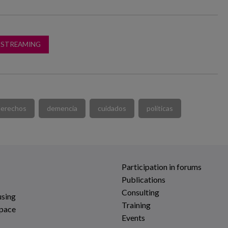
L STREAMING
derechos
demencia
cuidados
políticas
Participation in forums
Publications
Consulting
using
Training
space
Events