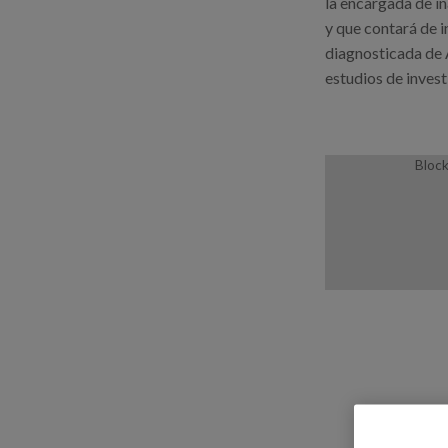
la encargada de i
y que contará de i
diagnosticada de A
estudios de invest
Block