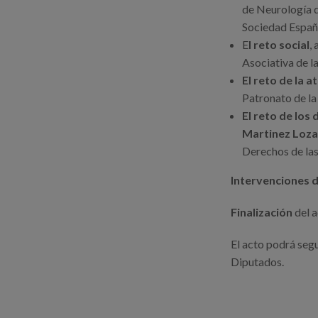
de Neurología d
Sociedad Españ
E
l reto social
,
Asociativa de 
El reto de la a
Patronato de la
El reto de los
Martinez Loz
Derechos de la
Intervenciones 
Finalización
del a
El acto podrá seg
Diputados.