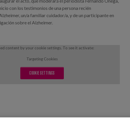
naugurar el acto, que moderará el periodista Fernando Ónega,
nicio con los testimonios de una persona recién
lzheimer, un/a familiar cuidador/a, y de un participante en
igación sobre el Alzheimer.
ed content by your cookie settings. To see it activate:
Targeting Cookies
COOKIE SETTINGS