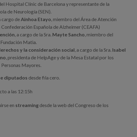
el Hospital Clínic de Barcelona y representante de la
ola de Neurología (SEN).
 a cargo de
Ainhoa Etayo
, miembro del Área de Atención
la Confederación Española de Alzheimer (CEAFA)
tención
, a cargo de la Sra.
Mayte Sancho
, miembro del
 Fundación Matia.
 derechos y la consideración social
, a cargo de la Sra.
Isabel
ano
, presidenta de HelpAge y de la Mesa Estatal por los
s Personas Mayores.
de diputados
desde fila cero.
cto a las 12:15h
uirse en
streaming
desde la web del Congreso de los