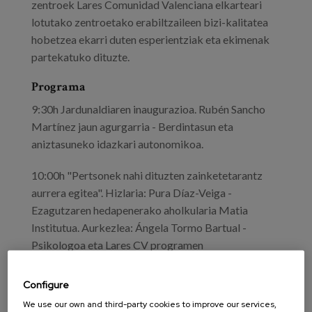
zentroek Lares Comunidad Valenciana elkarteari
lotutako zentroetako erabiltzaileen bizi-kalitatea
hobetzea ekarri duten esperientziak eta ekimenak
partekatuko dituzte.
Programa
9:30h Jardunaldiaren inaugurazioa. Rubén Sancho
Martínez jaun agurgarria - Berdintasun eta
aniztasuneko idazkari autonomikoa.
10:00h "Pertsonek nahi dituzten zainketetarantz
aurrera egitea". Hizlaria: Pura Díaz-Veiga -
Ezagutzaren hedapenerako aholkularia Matia
Institutua. Aurkezlea: Ángela Tormo Bartual -
Psikologoa eta Lares CV programen
koordinatzailea.
Configure
10:30h Lehen Mahaia - Berezitasunari erantzutea
We use our own and third-party cookies to improve our services,