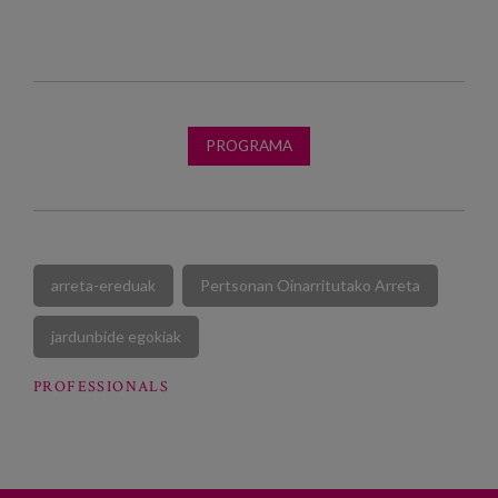
PROGRAMA
arreta-ereduak
Pertsonan Oinarritutako Arreta
jardunbide egokiak
PROFESSIONALS