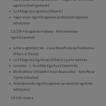
egoitza (baliogabeak)
La Milagrosa egoitza (Alberic)
Ingurumen-egokitzapenen jardunbide egokien
laburpena
13:15h Hirugarren mahaia - Antolamendu-
egokitzapenak
Lotura egonkorrak - Casa Beneficencia Fundazioa
(Muro d 'Alcoy)
La Milagrosa Egoitzan (Alberic) parte hartzea
Levadas - L 'Acollida Egoitza (Valentzia)
Bizikidetza Unitateko koordinatzailea - Ama Rosa
Ojeda (alkatea)
Antolamendu-egokitzapenen jardunbide egokien
laburpena
14:15h Itxiera