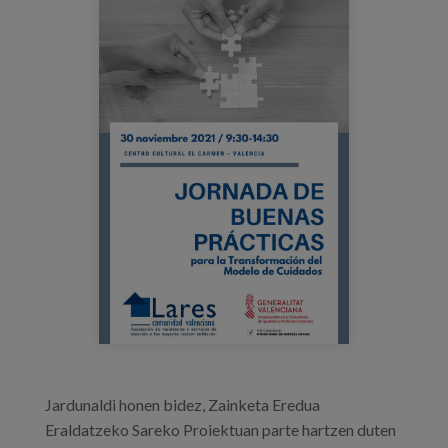
jornada_larescv.jpg
Blog
Press
Work with us
es
eu
en
Jardunaldi honen bidez, Zainketa Eredua
Eraldatzeko Sareko Proiektuan parte hartzen duten