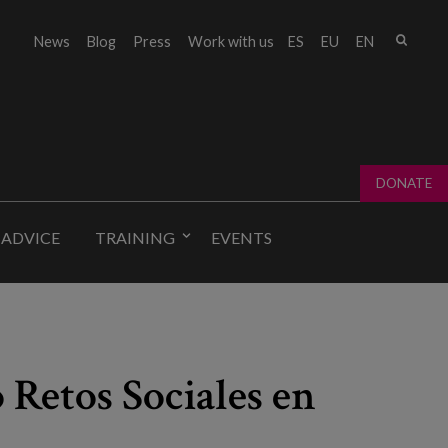
Sear
News
Blog
Press
Work with us
ES
EU
EN
Sear
fo
DONATE
 ADVICE
TRAINING
EVENTS
 Retos Sociales en