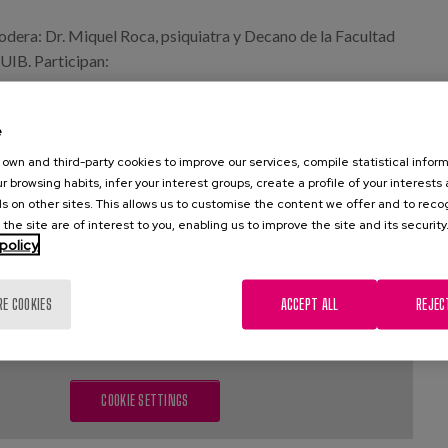
era: Dr. Miquel Roca, psiquiatra y Decano de la Facultad
UIB. Participan:
miembro del patronado de Matia Fundazioa
Prada, pedagoga de la sección de Fomento de la Autonomía
e
s Mayores – IMAS
own and third-party cookies to improve our services, compile statistical inform
director técnico de Bienestar Social del Ayuntamiento de
r browsing habits, infer your interest groups, create a profile of your interests
s on other sites. This allows us to customise the content we offer and to rec
 the site are of interest to you, enabling us to improve the site and its security
policy
acto podrán disfrutar de un café de bienvenida a las 10h en la
xaForum.
RE COOKIES
ACCEPT ALL
REJEC
ed content by your cookie settings. To see it activate:
Targeting Cookies
COOKIE SETTINGS