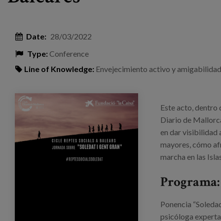
Date:
28/03/2022
Type:
Conference
Line of Knowledge:
Envejecimiento activo y amigabilida
jornada_soledad_diariomallorca_mayte.png
Este acto, dentro 
Diario de Mallorca
en dar visibilidad
mayores, cómo afr
marcha en las Isl
Programa:
Ponencia “Soleda
psicóloga experta 