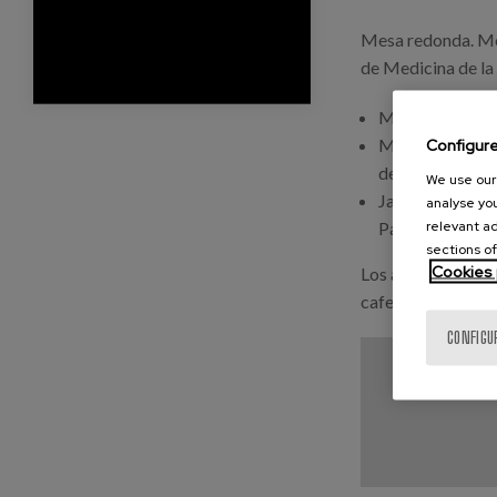
Mesa redonda. Mod
de Medicina de la 
Mayte Sancho, 
María José de 
Configur
de las Persona
We use our 
Jaume Payeras, 
analyse you
relevant ad
Palma
sections of
Cookies 
Los asistentes al 
cafetería del Cai
CONFIGU
Block