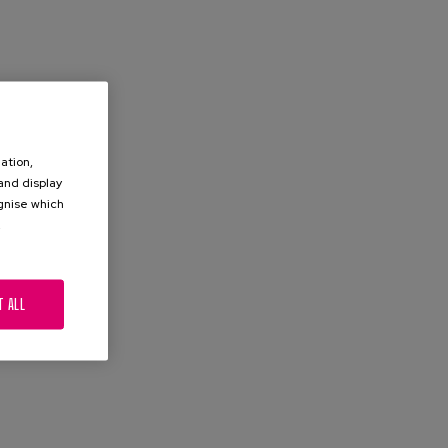
ation,
 and display
ognise which
.
T ALL