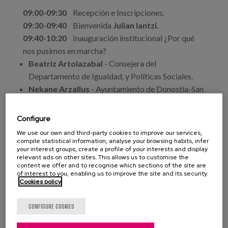
09:00-09:30
Recepción e Inscripciones.
09:30-09:40
Bienvenida
Julian Iantzi.
09:40-10:20
Inauguración institucional ¿Por qué
nos pusimos en marcha?
Beatriz Artolazabal
- Consejera del
Departamento de Igualdad, y Políticas Sociales.
Nekane Arzallus
- Ayuntamiento de Donostia-San
Sebastián.
Gorka Urtaran
- Presidente de Eudel y Alcalde de
Configure
Vitoria-Gasteiz.
We use our own and third-party cookies to improve our services,
compile statistical information, analyse your browsing habits, infer
10:20-10:40
Conferencia:
Loli Astoreka
- Actriz.
your interest groups, create a profile of your interests and display
relevant ads on other sites. This allows us to customise the
10:40-11:15
Pausa-Café.
content we offer and to recognise which sections of the site are
11:15-11:55
Diálogo de experiencias Lagunkoia:
of interest to you, enabling us to improve the site and its security.
Cookies policy
Mari Carmen Garín
- Abanto Lagunkoia.
Salus San José
- Amurrio Lagunkoia.
CONFIGURE COOKIES
Juan Tomás Zabala
- Aretxabaleta Lagunkoia.
Xabier Aizpurua
- Farmacias Lagunkoia. Colegio