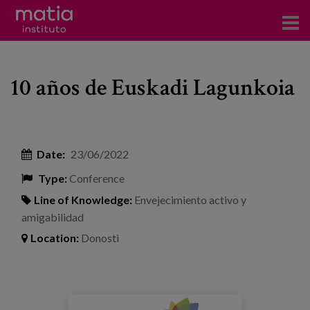
Institute
10 años de Euskadi Lagunkoia
Research
Publications
Participation in forums
Date:
23/06/2022
Type:
Conference
Technical consulting and advice
Line of Knowledge:
Envejecimiento activo y
Training
amigabilidad
Location:
Donosti
Events
News
jornada_el_1080_x_650_px_5.png