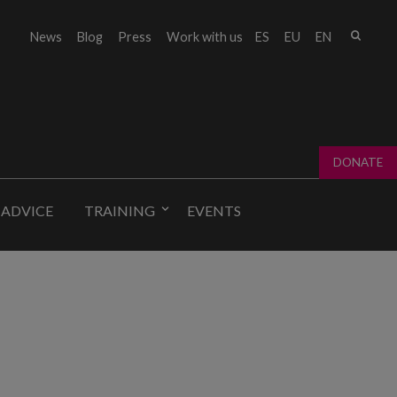
Sear
News
Blog
Press
Work with us
ES
EU
EN
Sear
fo
DONATE
 ADVICE
TRAINING
EVENTS