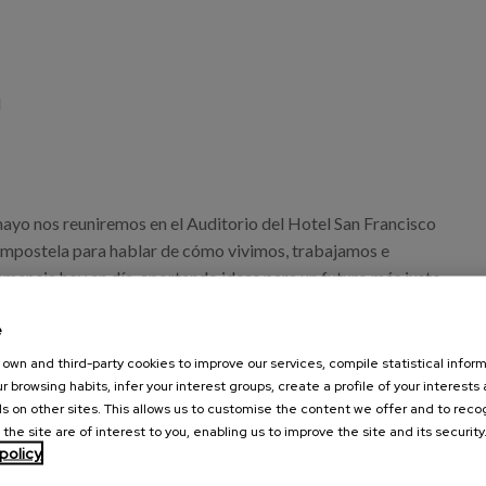
d
mayo nos reuniremos en el Auditorio del Hotel San Francisco
mpostela para hablar de cómo vivimos, trabajamos e
emencia hoy en día, aportando ideas para un futuro más justo
odos.
e
s, nuestra compañera e investigadora de Matia Instituto, Sara
own and third-party cookies to improve our services, compile statistical inform
rticipa en una mesa sobre intervenciones no
r browsing habits, infer your interest groups, create a profile of your interests
ompartiendo con la audiencia nuestra experiencia a la hora
s on other sites. This allows us to customise the content we offer and to rec
 the site are of interest to you, enabling us to improve the site and its security
ndo de la cultura y el arte a las personas con demencia
policy
to DCUM.