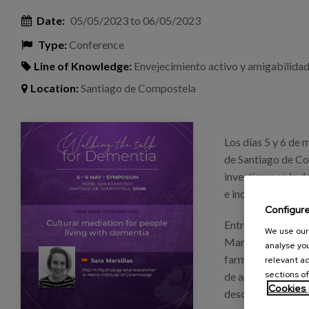
Date:
05/05/2023
to
06/05/2023
Type:
Conference
Line of Knowledge:
Envejecimiento activo y amigabilida
Location:
Santiago de Compostela
simposio_walkingthetalk_dementia.png
Los días 5 y 6 de 
de Santiago de Co
investigamos la d
e inclusivo para t
Configur
Entre los ponente
We use our 
Marsillas, que pa
analyse you
farmacológicas, c
relevant ad
sections of
de aproximar el mu
Cookies 
desde el proyec