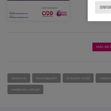
CONFIGU
MÁS IN
demencia
investigación
inclusión social
cuidado
mediación cultural