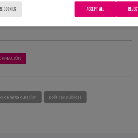
RE COOKIES
ACCEPT ALL
REJEC
FORMACIÓN
s de larga duración
políticas públicas