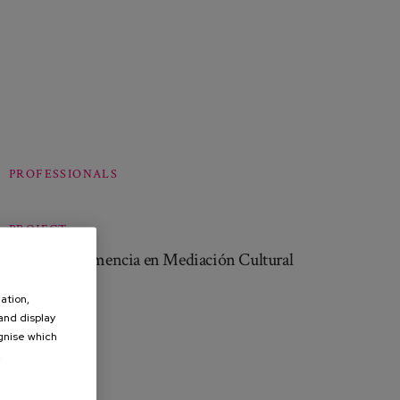
PROFESSIONALS
PROJECT
DCUM - Demencia en Mediación Cultural
ation,
 and display
ognise which
.