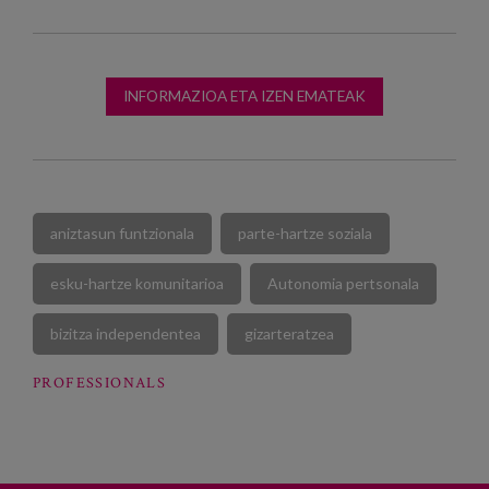
INFORMAZIOA ETA IZEN EMATEAK
aniztasun funtzionala
parte-hartze soziala
esku-hartze komunitarioa
Autonomia pertsonala
bizitza independentea
gizarteratzea
PROFESSIONALS