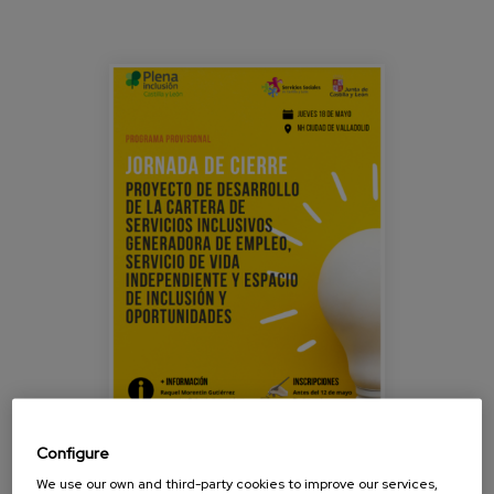
Blog
Press
participacion_laura_jornadavalladolid
Work with us
es
eu
en
Configure
We use our own and third-party cookies to improve our services,