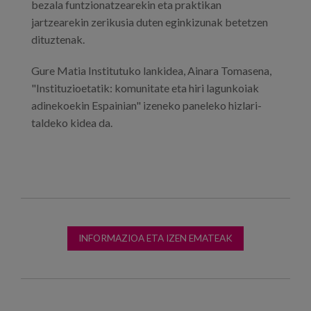
bezala funtzionatzearekin eta praktikan
jartzearekin zerikusia duten eginkizunak betetzen
dituztenak.
Gure Matia Institutuko lankidea, Ainara Tomasena,
"Instituzioetatik: komunitate eta hiri lagunkoiak
adinekoekin Espainian" izeneko paneleko hizlari-
taldeko kidea da.
INFORMAZIOA ETA IZEN EMATEAK