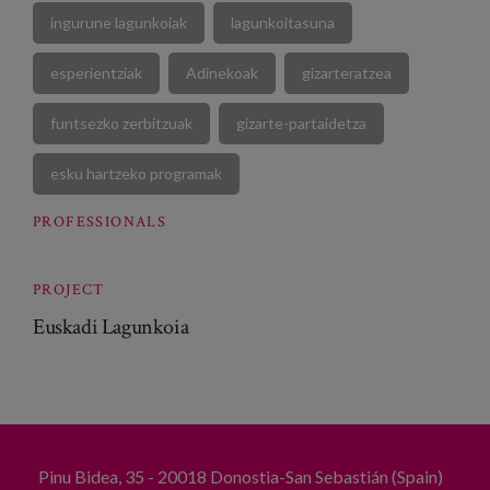
ingurune lagunkoiak
lagunkoitasuna
esperientziak
Adinekoak
gizarteratzea
funtsezko zerbitzuak
gizarte-partaidetza
esku hartzeko programak
PROFESSIONALS
PROJECT
Euskadi Lagunkoia
Pinu Bidea, 35 - 20018 Donostia-San Sebastián (Spain)