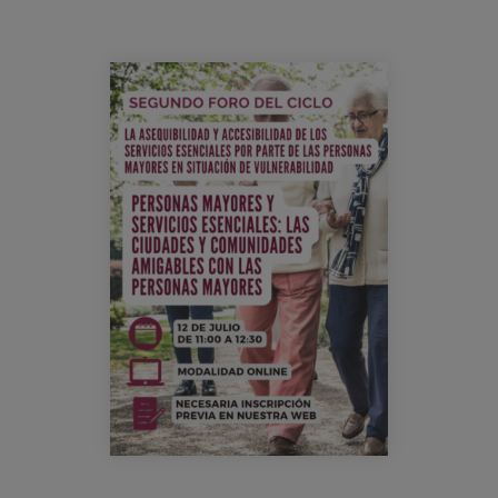
Blog
Press
foro_eapn_asequilibilidad_accesibilid
Work with us
es
eu
en