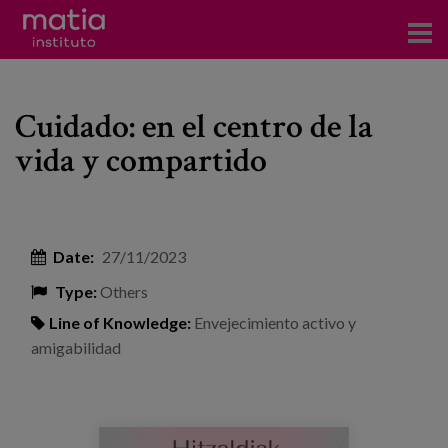
Institute
Cuidado: en el centro de la
Research
vida y compartido
Publications
Participation in forums
Date:
27/11/2023
Technical consulting and advice
Type:
Others
Training
Line of Knowledge:
Envejecimiento activo y
amigabilidad
Events
News
maider_conferencia_zaintza.png