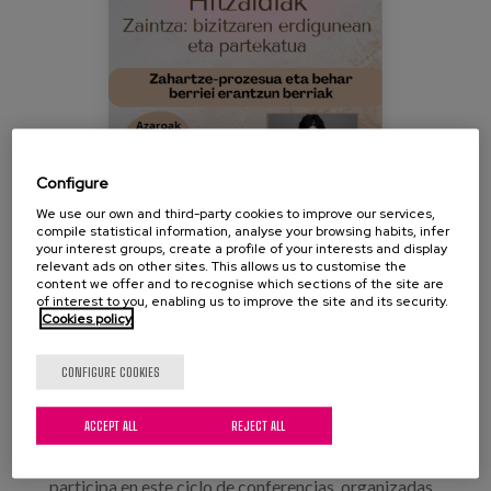
Blog
Press
Work with us
es
Configure
We use our own and third-party cookies to improve our services,
eu
compile statistical information, analyse your browsing habits, infer
your interest groups, create a profile of your interests and display
en
relevant ads on other sites. This allows us to customise the
content we offer and to recognise which sections of the site are
of interest to you, enabling us to improve the site and its security.
Cookies policy
CONFIGURE COOKIES
ACCEPT ALL
REJECT ALL
Nuestra compañera, Maider Azurmendi, directora
de Atención Domiciliaria y Comunitaria en Matia,
participa en este ciclo de conferencias, organizadas