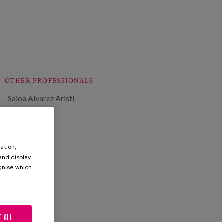
OTHER PROFESSIONALS
Saioa Alvarez Aristi
ation,
 and display
ognise which
.
T ALL