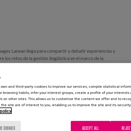
ages Lanean llega para compartir y debatir experiencias y
 los retos de la gestión lingüística en el marco de la
ica.
e
eremos cómo dotar de su espacio a cada idioma, cómo
nvivencia adecuada entre lenguas, cómo medir el valor
own and third-party cookies to improve our services, compile statistical inform
r browsing habits, infer your interest groups, create a profile of your interests
or añadido incalculable de los idiomas.
s on other sites. This allows us to customise the content we offer and to rec
 the site are of interest to you, enabling us to improve the site and its security
participa nuestra compañera Saioa Alvarez
policy
a social del centro de día de Egurtzegi y coordinadora del
en una mesa que lleva por título: "Calidad de servicio.
. Competitividad. Derechos lingüísticos."
RE COOKIES
ACCEPT ALL
REJEC