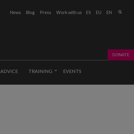
Sear
News
Blog
Press
Work with us
ES
EU
EN
Sear
fo
DONATE
 ADVICE
TRAINING
EVENTS