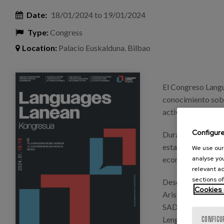
Date:
18/01/2024
to
19/01/2024
Type:
Congress
Location:
Palacio Euskalduna. Bilbao
languages_lanean_participacionenforos.png
El Congreso Langu
conocimiento sobre
actividad económ
Configur
Durante la cita v
establecer una co
We use our 
analyse you
económico o el val
relevant ad
sections of
Desde esta casa, 
Cookies 
Aristi, trabajador
SAD de Villabona, 
Lengua de servicio
CONFIGU