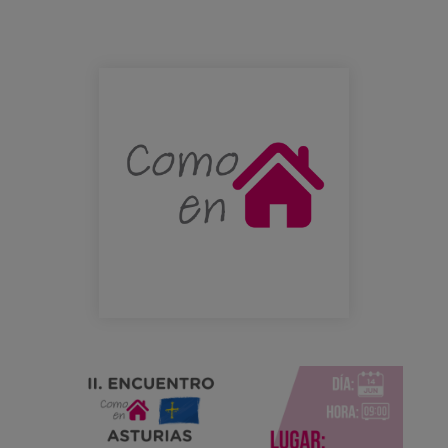
Blog
Press
como_en_casa.png
Work with us
es
eu
en