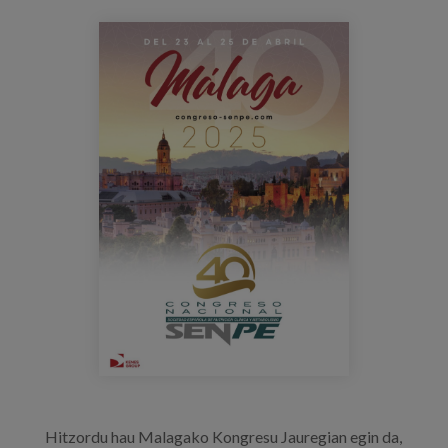
Blog
congreso_senpe_cartel.png
Press
Work with us
es
eu
en
Hitzordu hau Malagako Kongresu Jauregian egin da,