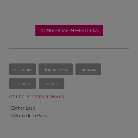
KONGRESUAREN WEB ORRIA
miapenia
diagnostikoa
farmazia
elikadura
ikerketa
OTHER PROFESSIONALS
Esther Laso
Mireia de la Parra