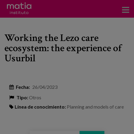
Acerca del Instituto
Working the Lezo care
Investigación
ecosystem: the experience of
Publicaciones
Usurbil
Participación en foros
Consultoría
Fecha:
26/04/2023
Formación
Tipo:
Otros
Eventos
Línea de conocimiento:
Planning and models of care
Noticias