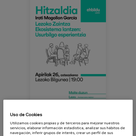
ecositema_lezo_experiencia_usurbil.jpe
Blog
Prensa
Trabaja con nosotros
Canal de denuncias
es
eu
en
Uso de Cookies
This afternoon at 19:00h we will participate in a talk
Utilizamos cookies propias y de terceros para mejorar nuestros
servicios, elaborar información estadística, analizar sus hábitos de
given by our colleague and researcher at Matia
navegación, inferir grupos de interés, crear un perfil de sus