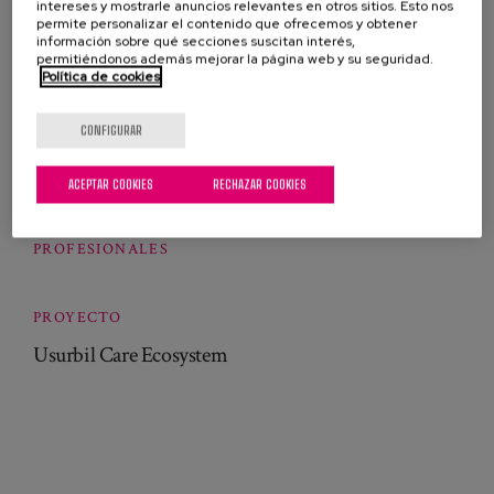
Institute, Irati Mogollón, on aspects related to the
intereses y mostrarle anuncios relevantes en otros sitios. Esto nos
permite personalizar el contenido que ofrecemos y obtener
creation of the Lezo Care Ecosystem.
información sobre qué secciones suscitan interés,
permitiéndonos además mejorar la página web y su seguridad.
Política de cookies
In our intervention we will talk about the experience
and the lessons learned from the Usurbil ecosystem.
CONFIGURAR
ACEPTAR COOKIES
RECHAZAR COOKIES
ecosystems
long-term care
Usurbil
PROFESIONALES
PROYECTO
Usurbil Care Ecosystem