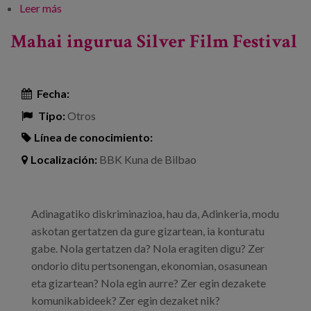
Leer más
sobre Adinkeriaz hitz egin dezagun
Mahai ingurua Silver Film Festival
Fecha:
Tipo:
Otros
Línea de conocimiento:
Localización:
BBK Kuna de Bilbao
Adinagatiko diskriminazioa, hau da, Adinkeria, modu
askotan gertatzen da gure gizartean, ia konturatu
gabe. Nola gertatzen da? Nola eragiten digu? Zer
ondorio ditu pertsonengan, ekonomian, osasunean
eta gizartean? Nola egin aurre? Zer egin dezakete
komunikabideek? Zer egin dezaket nik?