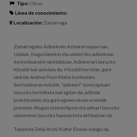
Tipo:
Otros
Línea de conocimiento:
Localización:
Zumarraga
Zumarragako Adinekoen Astearen esparruan,
Udalak, Nagusilanekin eta udalerriko adinekoen
kontseiluarekin lankidetzan, Adinkeriari buruzko
hitzaldi bat antolatu du. Hitzaldi horretan, gure
lankide Andrea Pozo Matia Institutuko
ikertzailearen eskutik, "adinkeri" kontzeptuari
buruzko hurbilketa bat egiten da, adibide
praktikoekin, eta gure egunerokoan oraindik
presente ditugun estereotipoei eta adinari buruzko
sinesmenei buruzko hausnarketa aktibatzen da.
Topaketa Zelai Arizti Kultur Etxean izango da.