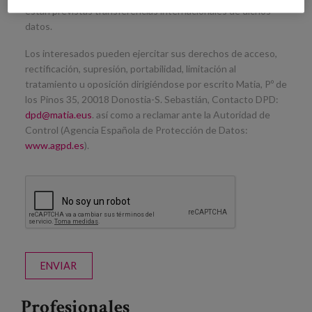
están previstas transferencias internacionales de dichos
datos.
Los interesados pueden ejercitar sus derechos de acceso,
rectificación, supresión, portabilidad, limitación al
tratamiento u oposición dirigiéndose por escrito Matia, Pº de
los Pinos 35, 20018 Donostia-S. Sebastián, Contacto DPD:
dpd@matia.eus
. así como a reclamar ante la Autoridad de
Control (Agencia Española de Protección de Datos:
www.agpd.es
).
ENVIAR
Profesionales