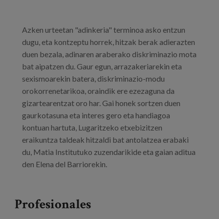
Azken urteetan "adinkeria" terminoa asko entzun
dugu, eta kontzeptu horrek, hitzak berak adierazten
duen bezala, adinaren araberako diskriminazio mota
bat aipatzen du. Gaur egun, arrazakeriarekin eta
sexismoarekin batera, diskriminazio-modu
orokorrenetarikoa, oraindik ere ezezaguna da
gizartearentzat oro har. Gai honek sortzen duen
gaurkotasuna eta interes gero eta handiagoa
kontuan hartuta, Lugaritzeko etxebizitzen
eraikuntza taldeak hitzaldi bat antolatzea erabaki
du, Matia Institutuko zuzendarikide eta gaian aditua
den Elena del Barriorekin.
Profesionales