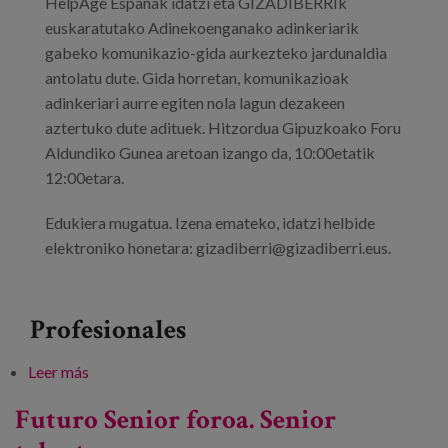
HelpAge Españak idatzi eta GIZADIBERRIk
euskaratutako Adinekoenganako adinkeriarik
gabeko komunikazio-gida aurkezteko jardunaldia
antolatu dute. Gida horretan, komunikazioak
adinkeriari aurre egiten nola lagun dezakeen
aztertuko dute adituek. Hitzordua Gipuzkoako Foru
Aldundiko Gunea aretoan izango da, 10:00etatik
12:00etara.
Edukiera mugatua. Izena emateko, idatzi helbide
elektroniko honetara: gizadiberri@gizadiberri.eus.
Profesionales
Leer más
sobre Adinkeria komunikabideetan
Futuro Senior foroa. Senior