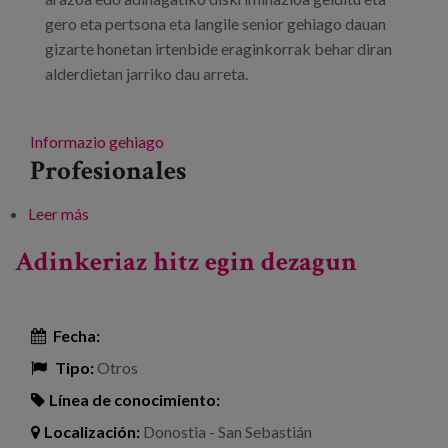
gero eta pertsona eta langile senior gehiago dauan
gizarte honetan irtenbide eraginkorrak behar diran
alderdietan jarriko dau arreta.
Informazio gehiago
Profesionales
Leer más
sobre Futuro Senior foroa. Senior talentua
Adinkeriaz hitz egin dezagun
Fecha:
Tipo:
Otros
Línea de conocimiento:
Localización:
Donostia - San Sebastián