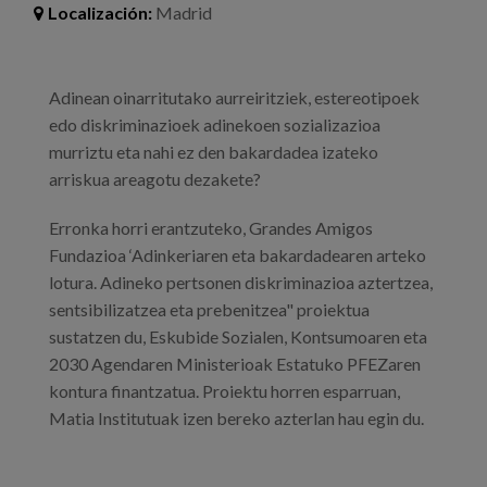
Blog
Localización:
Madrid
Prensa
Adinean oinarritutako aurreiritziek, estereotipoek
Trabaja con nosotros
edo diskriminazioek adinekoen sozializazioa
Canal de denuncias
murriztu eta nahi ez den bakardadea izateko
arriskua areagotu dezakete?
es
Erronka horri erantzuteko, Grandes Amigos
Fundazioa ‘Adinkeriaren eta bakardadearen arteko
eu
lotura. Adineko pertsonen diskriminazioa aztertzea,
sentsibilizatzea eta prebenitzea" proiektua
en
sustatzen du, Eskubide Sozialen, Kontsumoaren eta
2030 Agendaren Ministerioak Estatuko PFEZaren
kontura finantzatua. Proiektu horren esparruan,
Matia Institutuak izen bereko azterlan hau egin du.