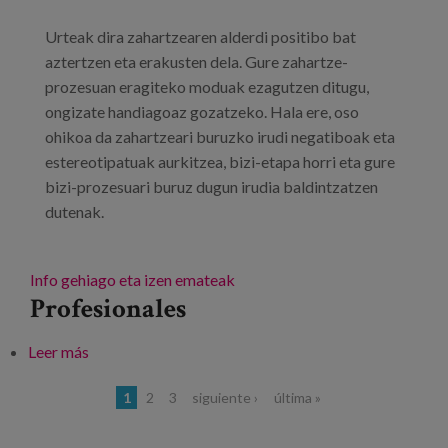
Urteak dira zahartzearen alderdi positibo bat
aztertzen eta erakusten dela. Gure zahartze-
prozesuan eragiteko moduak ezagutzen ditugu,
ongizate handiagoaz gozatzeko. Hala ere, oso
ohikoa da zahartzeari buruzko irudi negatiboak eta
estereotipatuak aurkitzea, bizi-etapa horri eta gure
bizi-prozesuari buruz dugun irudia baldintzatzen
dutenak.
Info gehiago eta izen emateak
Profesionales
Leer más
sobre "Idadismo e envellecemento activo: claves
para axudarnos a sentirnos mellor"
Páginas
1
2
3
siguiente ›
última »