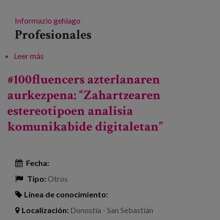
Informazio gehiago
Profesionales
Leer más
sobre “Adinkeria: identifikatzeko eta jarduteko
gakoak” hitzaldia
#100fluencers azterlanaren
aurkezpena: “Zahartzearen
estereotipoen analisia
komunikabide digitaletan”
Fecha:
Tipo:
Otros
Línea de conocimiento:
Localización:
Donostia - San Sebastián