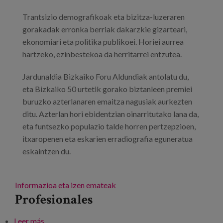
Trantsizio demografikoak eta bizitza-luzeraren
gorakadak erronka berriak dakarzkie gizarteari,
ekonomiari eta politika publikoei. Horiei aurrea
hartzeko, ezinbestekoa da herritarrei entzutea.
Jardunaldia Bizkaiko Foru Aldundiak antolatu du,
eta Bizkaiko 50 urtetik gorako biztanleen premiei
buruzko azterlanaren emaitza nagusiak aurkezten
ditu. Azterlan hori ebidentzian oinarritutako lana da,
eta funtsezko populazio talde horren pertzepzioen,
itxaropenen eta eskarien erradiografia eguneratua
eskaintzen du.
Informazioa eta izen emateak
Profesionales
Leer más
sobre Entzun aurrea hartzeko: 50+ biztanleriaren