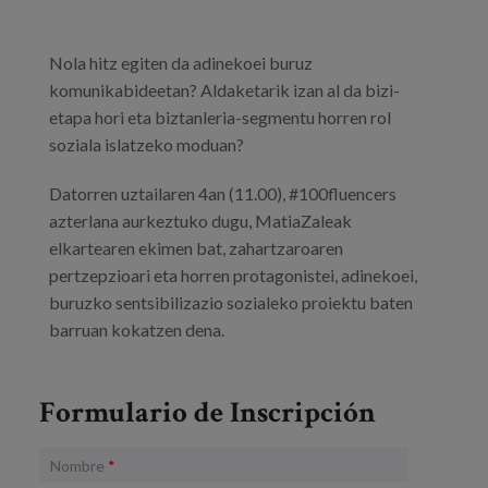
Nola hitz egiten da adinekoei buruz
komunikabideetan? Aldaketarik izan al da bizi-
etapa hori eta biztanleria-segmentu horren rol
soziala islatzeko moduan?
Datorren uztailaren 4an (11.00), #100fluencers
azterlana aurkeztuko dugu, MatiaZaleak
elkartearen ekimen bat, zahartzaroaren
pertzepzioari eta horren protagonistei, adinekoei,
buruzko sentsibilizazio sozialeko proiektu baten
barruan kokatzen dena.
Formulario de Inscripción
Nombre
*