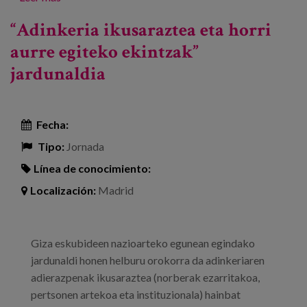
beharrak eta espektatibak Bizkaian
“Adinkeria ikusaraztea eta horri
aurre egiteko ekintzak”
jardunaldia
Fecha:
Tipo:
Jornada
Línea de conocimiento:
Localización:
Madrid
Giza eskubideen nazioarteko egunean egindako
jardunaldi honen helburu orokorra da adinkeriaren
adierazpenak ikusaraztea (norberak ezarritakoa,
pertsonen artekoa eta instituzionala) hainbat