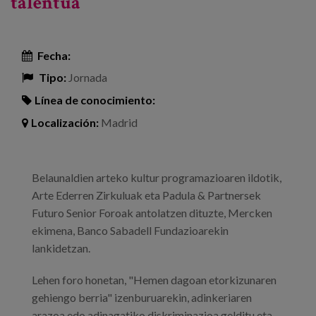
talentua
Fecha:
Tipo:
Jornada
Línea de conocimiento:
Localización:
Madrid
Belaunaldien arteko kultur programazioaren ildotik,
Arte Ederren Zirkuluak eta Padula & Partnersek
Futuro Senior Foroak antolatzen dituzte, Mercken
ekimena, Banco Sabadell Fundazioarekin
lankidetzan.
Lehen foro honetan, "Hemen dagoan etorkizunaren
gehiengo berria" izenburuarekin, adinkeriaren
arazoa edo adinagatiko diskriminazioa gelditu eta