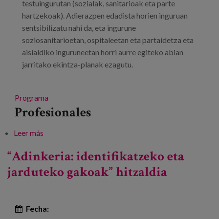
testuingurutan (sozialak, sanitarioak eta parte
hartzekoak). Adierazpen edadista horien inguruan
sentsibilizatu nahi da, eta ingurune
soziosanitarioetan, ospitaleetan eta partaidetza eta
aisialdiko inguruneetan horri aurre egiteko abian
jarritako ekintza-planak ezagutu.
Programa
Profesionales
Leer más
sobre “Adinkeria ikusaraztea eta horri aurre egiteko
ekintzak” jardunaldia
“Adinkeria: identifikatzeko eta
jarduteko gakoak” hitzaldia
Fecha: