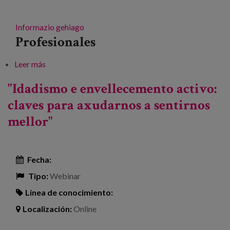
Informazio gehiago
Profesionales
Leer más
sobre Mahai ingurua Silver Film Festival
"Idadismo e envellecemento activo:
claves para axudarnos a sentirnos
mellor"
Fecha:
Tipo:
Webinar
Línea de conocimiento:
Localización:
Online