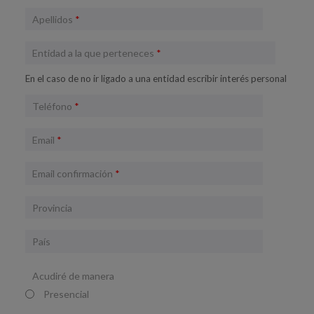
Apellidos
*
Entidad a la que perteneces
*
En el caso de no ir ligado a una entidad escribir interés personal
Teléfono
*
Email
*
Email confirmación
*
Provincia
País
Acudiré de manera
Presencial