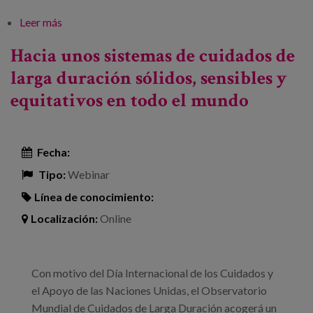
Leer más
sobre Itinerarios formativos para profesionales de
los cuidados. Calidad en el empleo y
Hacia unos sistemas de cuidados de
profesionalización en el sector
larga duración sólidos, sensibles y
equitativos en todo el mundo
Fecha:
Tipo:
Webinar
Línea de conocimiento:
Localización:
Online
Con motivo del Día Internacional de los Cuidados y
el Apoyo de las Naciones Unidas, el Observatorio
Mundial de Cuidados de Larga Duración acogerá un