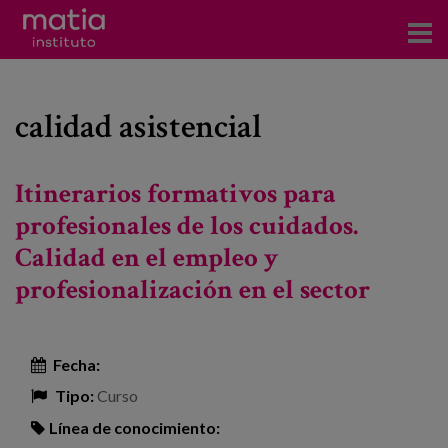
Acerca del Instituto
calidad asistencial
Investigación
Publicaciones
Itinerarios formativos para
Participación en foros
profesionales de los cuidados.
Calidad en el empleo y
Consultoría
profesionalización en el sector
Formación
Eventos
Fecha:
Tipo:
Curso
Noticias
Línea de conocimiento: