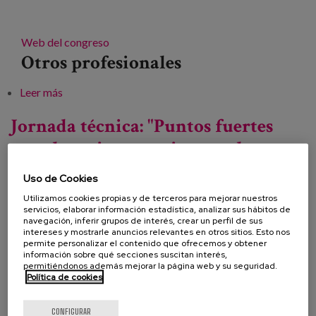
Web del congreso
Otros profesionales
Leer más
sobre Congreso Languages Lanean
Jornada técnica: "Puntos fuertes
para la mejora continua en las
residencias de mayores"
Uso de Cookies
Utilizamos cookies propias y de terceros para mejorar nuestros
servicios, elaborar información estadística, analizar sus hábitos de
navegación, inferir grupos de interés, crear un perfil de sus
Fecha:
intereses y mostrarle anuncios relevantes en otros sitios. Esto nos
permite personalizar el contenido que ofrecemos y obtener
Tipo:
Jornada
información sobre qué secciones suscitan interés,
permitiéndonos además mejorar la página web y su seguridad.
Línea de conocimiento:
Política de cookies
CONFIGURAR