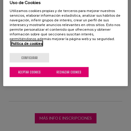
Uso de Cookies
título: "Aprendiendo a diseñar espacios para la
Utilizamos cookies propias y de terceros para mejorar nuestros
convivencia y el bienestar en residencias. Resultados
servicios, elaborar información estadística, analizar sus hábitos de
de 17 casos de estudio de Asturias y Gipuzkoa en
navegación, inferir grupos de interés, crear un perfil de sus
intereses y mostrarle anuncios relevantes en otros sitios. Esto nos
España".
permite personalizar el contenido que ofrecemos y obtener
información sobre qué secciones suscitan interés,
permitiéndonos además mejorar la página web y su seguridad.
Las presentaciones se agruparán en las siguientes
Política de cookies
áreas: Necesidades insatisfechas de cuidados de
larga duración; cuidados de larga duración basados
CONFIGURAR
en la comunidad; financiación; profesionales;
residencias del futuro y calidad de los cuidados.
ACEPTAR COOKIES
RECHAZAR COOKIES
MÁS INFO E INSCRIPCIONES