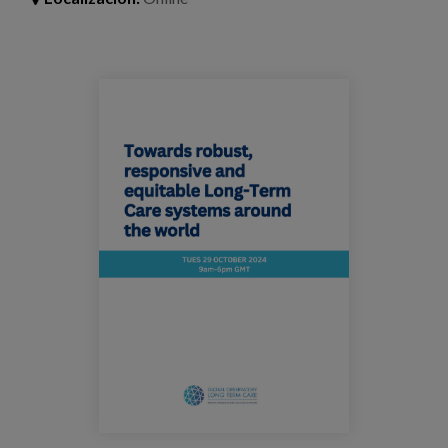
Blog
Prensa
goltc_webinar_diadeloscuidados.png
Trabaja con nosotros
Canal de denuncias
es
eu
en