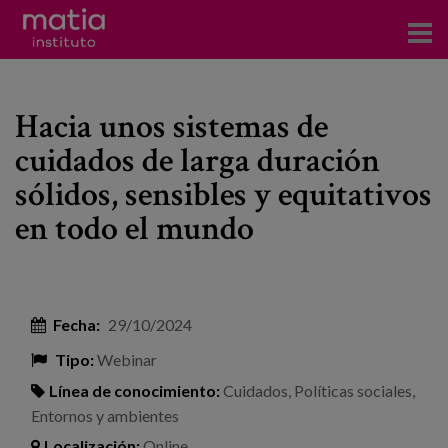
Acerca del Instituto
Hacia unos sistemas de
Investigación
cuidados de larga duración
Publicaciones
sólidos, sensibles y equitativos
Participación en foros
en todo el mundo
Consultoría
Formación
Fecha:
29/10/2024
Eventos
Tipo:
Webinar
Línea de conocimiento:
Cuidados
,
Políticas sociales
,
Noticias
Entornos y ambientes
Localización:
Online