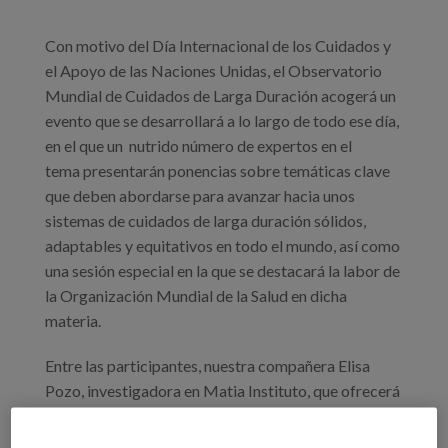
Con motivo del Día Internacional de los Cuidados y
el Apoyo de las Naciones Unidas, el Observatorio
Mundial de Cuidados de Larga Duración acogerá un
evento que se desarrollará a lo largo de todo ese día,
en el que un nutrido número de expertos en el
tema presentarán ponencias sobre temáticas clave
que deben abordarse para avanzar hacia unos
sistemas de cuidados de larga duración sólidos,
adaptables y equitativos en todo el mundo, así como
una sesión especial en la que se destacará la labor de
la Organización Mundial de la Salud en dicha
materia.
Entre las participantes, nuestra compañera Elisa
Pozo, investigadora en Matia Instituto, que ofrecerá
una ponencia sobre un estudio desarrollado con
datos del proyecto como en casa, y que lleva por