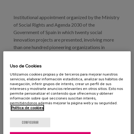
Blog
Prensa
Institutional appointment organized by the Ministry
of Social Rights and Agenda 2030 of the
Trabaja con nosotros
Government of Spain in which twenty social
innovation projects are presented, involving more
Canal de denuncias
than one hundred pioneering organizations in
processes of social transformation, in the field of
es
care and support for the elderly, people with
Uso de Cookies
disabilities, people experiencing homelessness,
eu
Utilizamos cookies propias y de terceros para mejorar nuestros
children and youth and models of community care in
servicios, elaborar información estadística, analizar sus hábitos de
navegación, inferir grupos de interés, crear un perfil de sus
rural areas.
en
intereses y mostrarle anuncios relevantes en otros sitios. Esto nos
permite personalizar el contenido que ofrecemos y obtener
información sobre qué secciones suscitan interés,
permitiéndonos además mejorar la página web y su seguridad.
Program
Política de cookies
Profesionales
CONFIGURAR
Proyecto