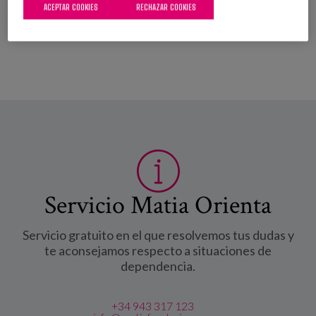
ACEPTAR COOKIES
RECHAZAR COOKIES
Leer más
sobre Building a new country: European funds at the
service of social innovation
Servicio Matia Orienta
Servicio gratuito en el que resolvemos tus dudas y
te aconsejamos respecto a situaciones de
dependencia.
+34 943 317 123