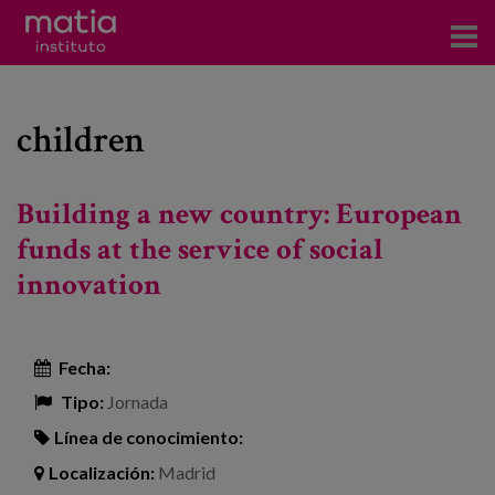
Acerca del Instituto
children
Investigación
Publicaciones
Building a new country: European
Participación en foros
funds at the service of social
innovation
Consultoría
Formación
Fecha:
Eventos
Tipo:
Jornada
Línea de conocimiento:
Noticias
Localización:
Madrid