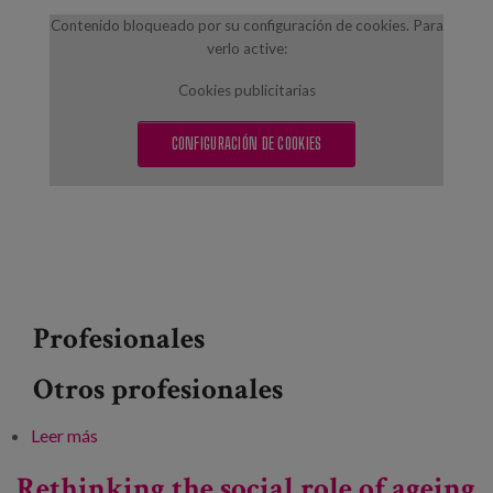
Blog
Contenido bloqueado por su configuración de cookies. Para
verlo active:
Prensa
Cookies publicitarias
Trabaja con nosotros
CONFIGURACIÓN DE COOKIES
Canal de denuncias
es
eu
en
Profesionales
Otros profesionales
Leer más
sobre Challenges arising from Covid-19 in older
people
Rethinking the social role of ageing