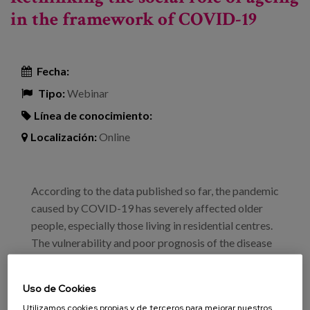
in the framework of COVID-19
Fecha:
Tipo:
Webinar
Línea de conocimiento:
Localización:
Online
According to the data published so far, the pandemic
caused by COVID-19 has severely affected older
people, especially those living in residential centres.
The vulnerability and poor prognosis of the disease
in this population group has led to the
implementation of more restrictive preventive
Uso de Cookies
measures of confinement, isolation and social
Utilizamos cookies propias y de terceros para mejorar nuestros