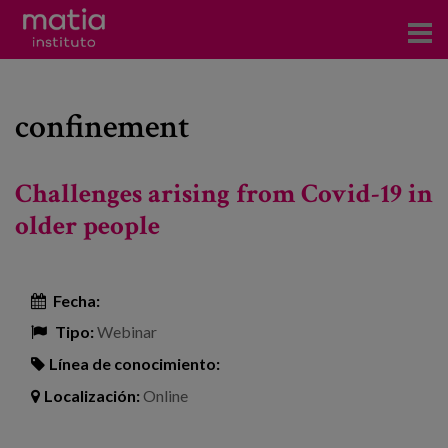
Acerca del Instituto
confinement
Investigación
Publicaciones
Challenges arising from Covid-19 in
Participación en foros
older people
Consultoría
Fecha:
Formación
Tipo:
Webinar
Eventos
Línea de conocimiento:
Localización:
Online
Noticias