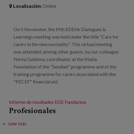
Localización:
Online
On 5 November, the fifth EDEtik Dialogues &
Learnings meeting was held under the title "Care for
carers in the new normality". This virtual meeting
was attended, among other guests, by our colleague
Nerea Galdona, coordinator at the Matía
Foundation of the "Sendian" programme and of the
training programme for carers associated with the
"PECEF" financial aid.
Informe de resultados
EDE Fundazioa
Profesionales
Leer más
sobre V EDEtik Dialogues&Learnings: "Care in the
new normal for carers"