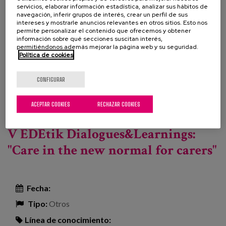
distancing than in any other group, accompanied by
servicios, elaborar información estadística, analizar sus hábitos de
ageist attitudes that are determinant in essential
navegación, inferir grupos de interés, crear un perfil de sus
intereses y mostrarle anuncios relevantes en otros sitios. Esto nos
issues such as treatment or access to services by
permite personalizar el contenido que ofrecemos y obtener
older people.
información sobre qué secciones suscitan interés,
permitiéndonos además mejorar la página web y su seguridad.
Política de cookies
Inscription
CONFIGURAR
Profesionales
ACEPTAR COOKIES
RECHAZAR COOKIES
Leer más
sobre Rethinking the social role of ageing in the
framework of COVID-19
V EDEtik Dialogues&Learnings:
"Care in the new normal for carers"
Fecha:
Tipo:
Otros
Línea de conocimiento: