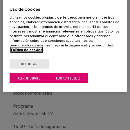
adinekoengan
Uso de Cookies
Utilizamos cookies propias y de terceros para mejorar nuestros
servicios, elaborar información estadística, analizar sus hábitos de
Fecha:
navegación, inferir grupos de interés, crear un perfil de sus
intereses y mostrarle anuncios relevantes en otros sitios. Esto nos
Tipo:
Jornada
permite personalizar el contenido que ofrecemos y obtener
información sobre qué secciones suscitan interés,
Localización:
Online
permitiéndonos además mejorar la página web y su seguridad.
Política de cookies
Adinekoen hauskortasunari eta erorketei buruzko
CONFIGURAR
Gerontologiako Poncemar Katedrak antolatutako
jardunaldien bosgarren edizioa. Oraingoan, modu
ACEPTAR COOKIES
RECHAZAR COOKIES
telematikoan jarraitu ahal izango da,
bideokonferentziaz.
Programa
Asteartea, urriak 19
16:00 - 16:15 Inaugurazioa.