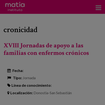
Acerca del Instituto
cronicidad
Investigación
Publicaciones
XVIII Jornadas de apoyo a las
Participación en foros
familias con enfermos crónicos
Consultoría
Fecha:
Formación
Tipo:
Jornada
Eventos
Línea de conocimiento:
Localización:
Donostia-San Sebastián
Noticias