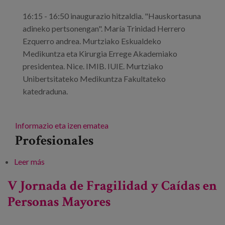
16:15 - 16:50 inaugurazio hitzaldia. "Hauskortasuna
adineko pertsonengan". María Trinidad Herrero
Ezquerro andrea. Murtziako Eskualdeko
Medikuntza eta Kirurgia Errege Akademiako
presidentea. Nice. IMIB. IUIE. Murtziako
Unibertsitateko Medikuntza Fakultateko
katedraduna.
Informazio eta izen ematea
Profesionales
Leer más
sobre Hauskortasunari eta erorketei buruzko V.
Jardunaldia adinekoengan
V Jornada de Fragilidad y Caídas en
Personas Mayores