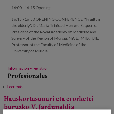
16:00 - 16:15 Opening.
16:15 - 16:50 OPENING CONFERENCE. "Frailty in
the elderly". Dr. María Trinidad Herrero Ezquerro.
President of the Royal Academy of Medicine and
Surgery of the Region of Murcia. NiCE. IMIB. IUIE.
Professor of the Faculty of Medicine of the
University of Murcia.
Información y registro
Profesionales
Leer más
sobre V Conference on Frailty and Falls in Elderly
People
Hauskortasunari eta erorketei
buruzko V. Jardunaldia