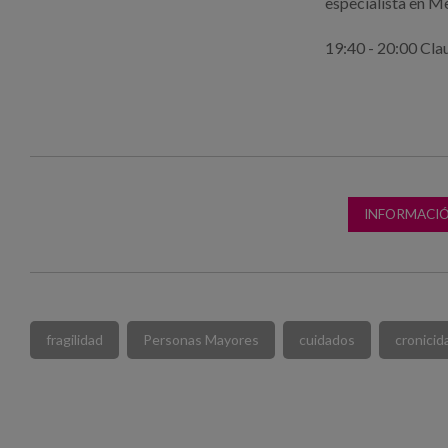
especialista en M
19:40 - 20:00 Cla
INFORMACIÓ
fragilidad
Personas Mayores
cuidados
cronicid