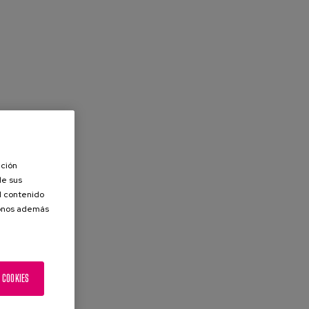
ación
de sus
el contenido
donos además
 COOKIES