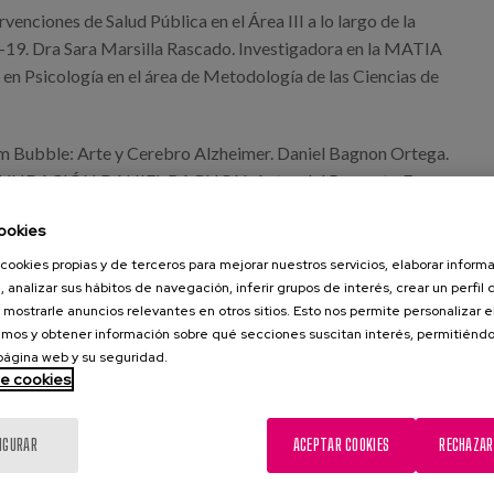
rvenciones de Salud Pública en el Área III a lo largo de la
9. Dra Sara Marsilla Rascado. Investigadora en la MATIA
 en Psicología en el área de Metodología de las Ciencias de
m Bubble: Arte y Cerebro Alzheimer. Daniel Bagnon Ortega.
a FUNDACIÓN DANIEL BAGNON. Autor del Proyecto From
ookies
octubre
cookies propias y de terceros para mejorar nuestros servicios, elaborar inform
, analizar sus hábitos de navegación, inferir grupos de interés, crear un perfil 
sentación de la jornada
 mostrarle anuncios relevantes en otros sitios. Esto nos permite personalizar 
mos y obtener información sobre qué secciones suscitan interés, permitién
raciones de la microbiota intestinal en la enfermedad de
 página web y su seguridad.
de cookies
ias clínicas y caminos a seguir Dr. Esteban Orenes Piñero.
 plataforma de proteómica del Instituto IMIB – Arrixaca y
rtamento de bioquímica y biología molecular – A de la
IGURAR
ACEPTAR COOKIES
RECHAZAR
rcia.