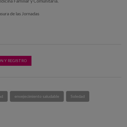
edicina Familiar y Comunitaria.
usura de las Jornadas
N Y REGISTRO
ad
envejecimiento saludable
Soledad