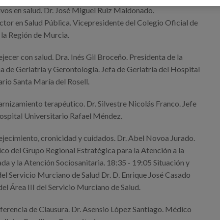
ivos en salud. Dr. José Miguel Ruiz Maldonado.
tor en Salud Pública. Vicepresidente del Colegio Oficial de
la Región de Murcia.
jecer con salud. Dra. Inés Gil Broceño. Presidenta de la
 de Geriatría y Gerontología. Jefa de Geriatría del Hospital
rio Santa María del Rosell.
rnizamiento terapéutico. Dr. Silvestre Nicolás Franco. Jefe
ospital Universitario Rafael Méndez.
ejecimiento, cronicidad y cuidados. Dr. Abel Novoa Jurado.
o del Grupo Regional Estratégica para la Atención a la
a y la Atención Sociosanitaria. 18:35 - 19:05 Situación y
 del Servicio Murciano de Salud Dr. D. Enrique José Casado
el Área III del Servicio Murciano de Salud.
ferencia de Clausura. Dr. Asensio López Santiago. Médico