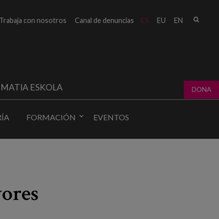
Busc
Trabaja con nosotros
Canal de denuncias
ES
EU
EN
Form
bú
MATIA ESKOLA
DONA
ÍA
FORMACIÓN
EVENTOS
yores