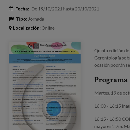
Fecha:
De
19/10/2021
hasta
20/10/2021
Tipo:
Jornada
Localización:
Online
jornada_catedraponcemar.jpeg
Quinta edición de
Gerontología sobr
ocasión podrán se
Programa
Martes, 19 de oc
16:00 - 16:15 Ina
16:15 - 16:50 C
mayores”. Dra. Ma