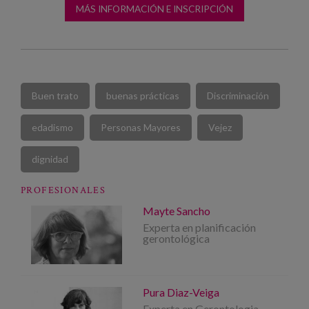
MÁS INFORMACIÓN E INSCRIPCIÓN
Buen trato
buenas prácticas
Discriminación
edadismo
Personas Mayores
Vejez
dignidad
PROFESIONALES
Mayte Sancho
Experta en planificación
gerontológica
Pura Diaz-Veiga
Experta en Gerontologia