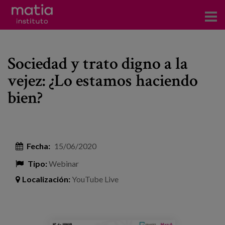
Acerca del Instituto
Sociedad y trato digno a la
Investigación
vejez: ¿Lo estamos haciendo
Publicaciones
bien?
Participación en foros
Consultoría
Fecha:
15/06/2020
Formación
Tipo:
Webinar
Eventos
Localización:
YouTube Live
Noticias