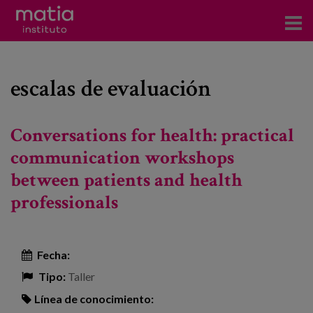
Acerca del Instituto
escalas de evaluación
Investigación
Publicaciones
Conversations for health: practical
Participación en foros
communication workshops
between patients and health
Consultoría
professionals
Formación
Eventos
Fecha:
Tipo:
Taller
Noticias
Línea de conocimiento: