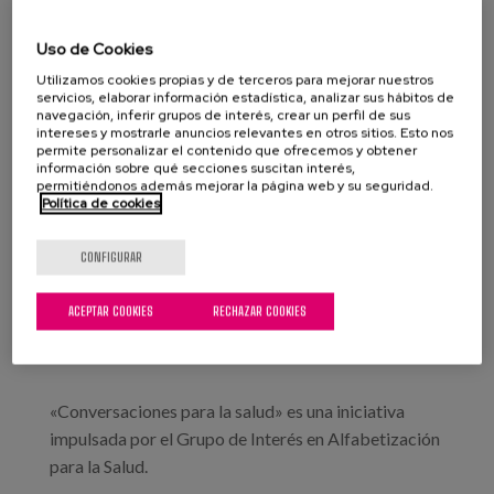
communication workshops between patients and
Conversaciones para la salud:
health professionals
Uso de Cookies
talleres prácticos de comunicación
Utilizamos cookies propias y de terceros para mejorar nuestros
entre pacientes y profesionales de
servicios, elaborar información estadística, analizar sus hábitos de
navegación, inferir grupos de interés, crear un perfil de sus
la salud
intereses y mostrarle anuncios relevantes en otros sitios. Esto nos
permite personalizar el contenido que ofrecemos y obtener
información sobre qué secciones suscitan interés,
permitiéndonos además mejorar la página web y su seguridad.
Política de cookies
Fecha:
Tipo:
Taller
CONFIGURAR
Línea de conocimiento:
ACEPTAR COOKIES
RECHAZAR COOKIES
Localización:
Donostia-San Sebastián
«Conversaciones para la salud» es una iniciativa
impulsada por el Grupo de Interés en Alfabetización
para la Salud.