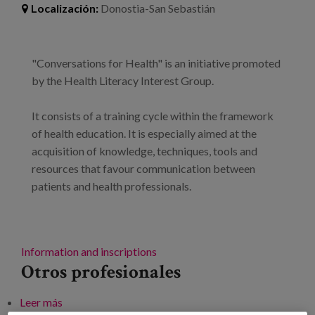
Blog
Localización:
Donostia-San Sebastián
Prensa
"Conversations for Health" is an initiative promoted
Trabaja con nosotros
by the Health Literacy Interest Group.
Canal de denuncias
It consists of a training cycle within the framework
of health education. It is especially aimed at the
es
acquisition of knowledge, techniques, tools and
resources that favour communication between
eu
patients and health professionals.
en
Information and inscriptions
Otros profesionales
Leer más
sobre Conversations for health: practical