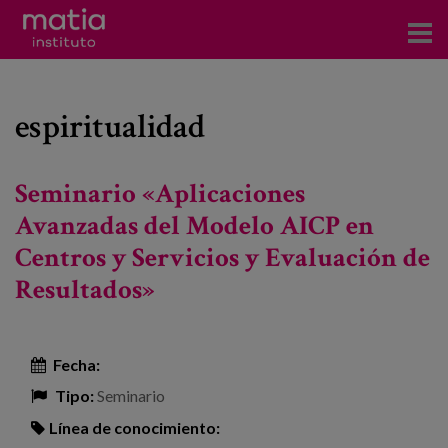
Acerca del Instituto
espiritualidad
Investigación
Publicaciones
Seminario «Aplicaciones
Participación en foros
Avanzadas del Modelo AICP en
Centros y Servicios y Evaluación de
Consultoría
Resultados»
Formación
Eventos
Fecha:
Tipo:
Seminario
Noticias
Línea de conocimiento: