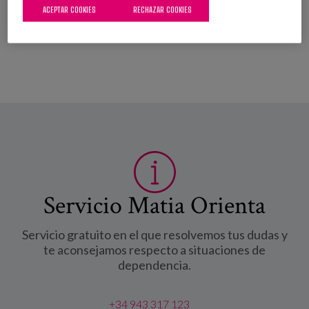
ACEPTAR COOKIES
RECHAZAR COOKIES
Leer más
sobre Seminario «Aplicaciones Avanzadas del
Modelo AICP en Centros y Servicios y Evaluación de
Resultados»
Servicio Matia Orienta
Servicio gratuito en el que resolvemos tus dudas y
te aconsejamos respecto a situaciones de
dependencia.
+34 943 317 123