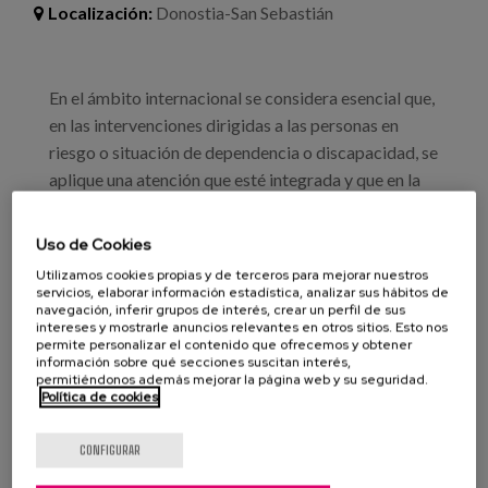
Blog
Localización:
Donostia-San Sebastián
Prensa
En el ámbito internacional se considera esencial que,
Trabaja con nosotros
en las intervenciones dirigidas a las personas en
Canal de denuncias
riesgo o situación de dependencia o discapacidad, se
aplique una atención que esté integrada y que en la
intervención se practique el enfoque de atención
es
centrada en la persona. Esto implica un cambio de
Uso de Cookies
paradigma que afecta a agentes y profesionales que
eu
Utilizamos cookies propias y de terceros para mejorar nuestros
trabajan en estos ámbitos: salud, discapacidad y
servicios, elaborar información estadística, analizar sus hábitos de
navegación, inferir grupos de interés, crear un perfil de sus
en
envejecimiento.
intereses y mostrarle anuncios relevantes en otros sitios. Esto nos
permite personalizar el contenido que ofrecemos y obtener
información sobre qué secciones suscitan interés,
permitiéndonos además mejorar la página web y su seguridad.
Información e inscripción
Política de cookies
Profesionales
CONFIGURAR
Otros profesionales