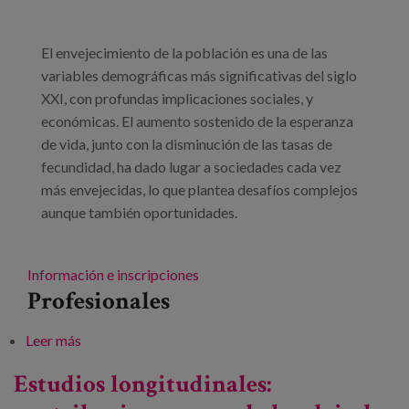
Blog
Prensa
El envejecimiento de la población es una de las
variables demográficas más significativas del siglo
Trabaja con nosotros
XXI, con profundas implicaciones sociales, y
económicas. El aumento sostenido de la esperanza
Canal de denuncias
de vida, junto con la disminución de las tasas de
fecundidad, ha dado lugar a sociedades cada vez
es
más envejecidas, lo que plantea desafíos complejos
aunque también oportunidades.
eu
en
Información e inscripciones
Profesionales
Leer más
sobre Investigación e innovación en envejecimiento.
Avances para una sociedad longeva
Estudios longitudinales: