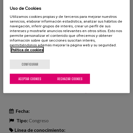
riguroso, y los estudios longitudinales son esenciales
Uso de Cookies
para ello.
Utilizamos cookies propias y de terceros para mejorar nuestros
servicios, elaborar información estadística, analizar sus hábitos de
navegación, inferir grupos de interés, crear un perfil de sus
Más info e inscripciones
intereses y mostrarle anuncios relevantes en otros sitios. Esto nos
permite personalizar el contenido que ofrecemos y obtener
Profesionales
información sobre qué secciones suscitan interés,
permitiéndonos además mejorar la página web y su seguridad.
Política de cookies
Proyecto
CONFIGURAR
Leer más
sobre Estudios longitudinales: contribuciones para
el abordaje de los retos del envejecimiento
53 Congreso de la Sociedad
ACEPTAR COOKIES
RECHAZAR COOKIES
Británica de Gerontología
Fecha:
Tipo:
Congreso
Línea de conocimiento: