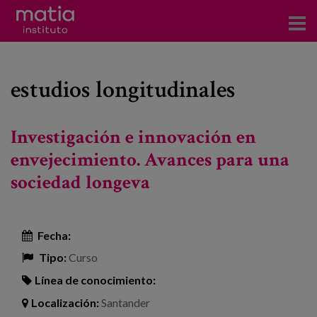
Acerca del Instituto
estudios longitudinales
Investigación
Publicaciones
Investigación e innovación en
Participación en foros
envejecimiento. Avances para una
sociedad longeva
Consultoría
Formación
Fecha:
Eventos
Tipo:
Curso
Línea de conocimiento:
Noticias
Localización:
Santander