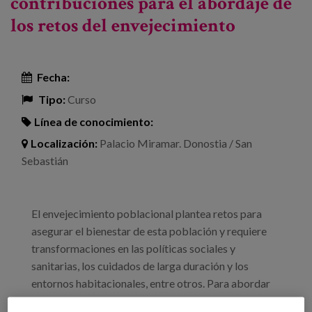
contribuciones para el abordaje de
los retos del envejecimiento
Fecha:
Tipo:
Curso
Línea de conocimiento:
Localización:
Palacio Miramar. Donostia / San
Sebastián
El envejecimiento poblacional plantea retos para
asegurar el bienestar de esta población y requiere
transformaciones en las políticas sociales y
sanitarias, los cuidados de larga duración y los
entornos habitacionales, entre otros. Para abordar
estos retos es necesario generar conocimiento