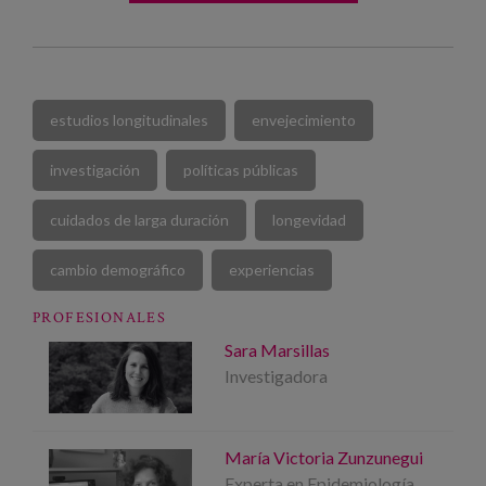
estudios longitudinales
envejecimiento
investigación
políticas públicas
cuidados de larga duración
longevidad
cambio demográfico
experiencias
PROFESIONALES
Sara Marsillas
Investigadora
María Victoria Zunzunegui
Experta en Epidemiología