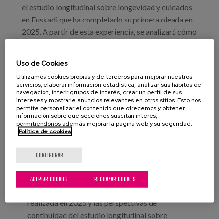
el estudio longitudinal sobre longevidad y cuidados
en Euskadi que ha completado su primera oleada en
2025. A partir de esta experiencia, se analizará cómo
los estudios longitudinales generan evidencia que
fundamenta el diseño de políticas sobre
Uso de Cookies
envejecimiento, y se compartirán experiencias
Utilizamos cookies propias y de terceros para mejorar nuestros
internacionales consolidadas como LASA (Países
servicios, elaborar información estadística, analizar sus hábitos de
Bajos), SNAC-K (Suecia) y ELSA (Reino Unido),
navegación, inferir grupos de interés, crear un perfil de sus
intereses y mostrarle anuncios relevantes en otros sitios. Esto nos
explorando los retos metodológicos y organizativos
permite personalizar el contenido que ofrecemos y obtener
información sobre qué secciones suscitan interés,
que implica su desarrollo y continuidad en el tiempo,
permitiéndonos además mejorar la página web y su seguridad.
así como el impacto que han tenido en sus
Política de cookies
respectivas sociedades.
CONFIGURAR
Objetivos:
Presentar el estudio "Bizaria", su diseño
ACEPTAR COOKIES
RECHAZAR COOKIES
metodológico, los resultados de la primera oleada
realizada en 2025 y las perspectivas de
continuidad del estudio longitudinal sobre