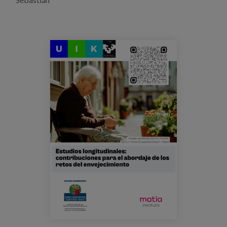
Blog
Prensa
curso_verano_ehu-biziaria_cartel.png
Trabaja con nosotros
Canal de denuncias
es
eu
en