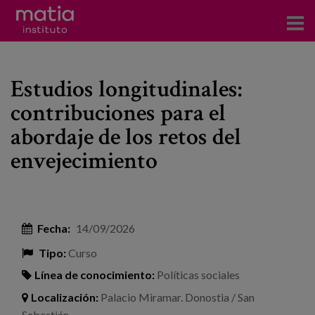
Acerca del Instituto
Estudios longitudinales:
Investigación
contribuciones para el
Publicaciones
abordaje de los retos del
Participación en foros
envejecimiento
Consultoría
Formación
Fecha:
14/09/2026
Eventos
Tipo:
Curso
Línea de conocimiento:
Políticas sociales
Noticias
Localización:
Palacio Miramar. Donostia / San
Sebastián