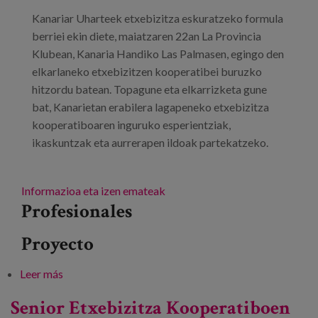
Blog
Kanariar Uharteek etxebizitza eskuratzeko formula
Prensa
berriei ekin diete, maiatzaren 22an La Provincia
Klubean, Kanaria Handiko Las Palmasen, egingo den
Trabaja con nosotros
elkarlaneko etxebizitzen kooperatibei buruzko
hitzordu batean. Topagune eta elkarrizketa gune
Canal de denuncias
bat, Kanarietan erabilera lagapeneko etxebizitza
kooperatiboaren inguruko esperientziak,
es
ikaskuntzak eta aurrerapen ildoak partekatzeko.
eu
Informazioa eta izen emateak
en
Profesionales
Proyecto
Leer más
sobre Etxebizitza kolaboratiboen kooperatibak
Senior Etxebizitza Kooperatiboen