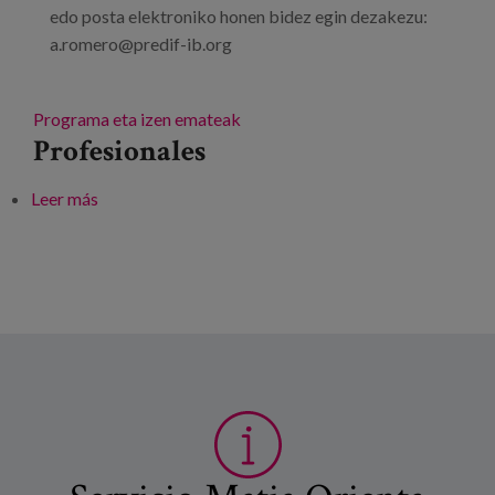
edo posta elektroniko honen bidez egin dezakezu:
a.romero@predif-ib.org
Programa eta izen emateak
Profesionales
Leer más
sobre Etxebizitza kolaboratiboari edo cohousing
seniorrari buruzko jardunaldia: "Elkarrekin bizi"