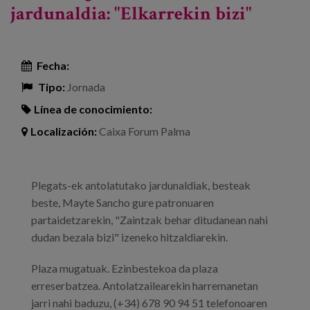
jardunaldia: "Elkarrekin bizi"
Fecha:
Tipo:
Jornada
Línea de conocimiento:
Localización:
Caixa Forum Palma
Plegats-ek antolatutako jardunaldiak, besteak
beste, Mayte Sancho gure patronuaren
partaidetzarekin, "Zaintzak behar ditudanean nahi
dudan bezala bizi" izeneko hitzaldiarekin.
Plaza mugatuak. Ezinbestekoa da plaza
erreserbatzea. Antolatzailearekin harremanetan
jarri nahi baduzu, (+34) 678 90 94 51 telefonoaren