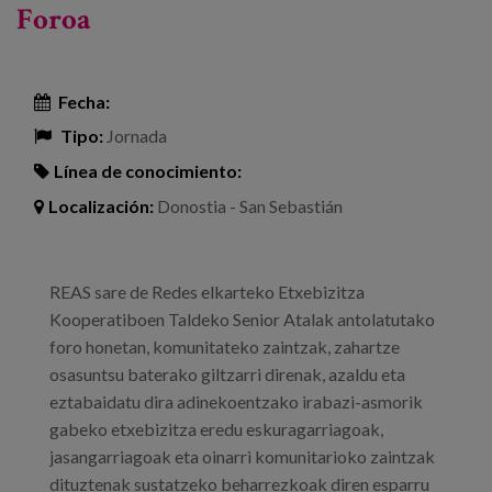
Foroa
Fecha:
Tipo:
Jornada
Línea de conocimiento:
Localización:
Donostia - San Sebastián
REAS sare de Redes elkarteko Etxebizitza
Kooperatiboen Taldeko Senior Atalak antolatutako
foro honetan, komunitateko zaintzak, zahartze
osasuntsu baterako giltzarri direnak, azaldu eta
eztabaidatu dira adinekoentzako irabazi-asmorik
gabeko etxebizitza eredu eskuragarriagoak,
jasangarriagoak eta oinarri komunitarioko zaintzak
dituztenak sustatzeko beharrezkoak diren esparru