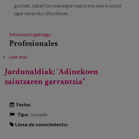
guztiak, zahartze osasungarriagoa eta onura sozial
ugari ekarriko dituztenak.
Informazio gehiago
Profesionales
Leer más
sobre Senior Etxebizitza Kooperatiboen Foroa
Jardunaldiak: 'Adinekoen
zaintzaren garrantzia"
Fecha:
Tipo:
Jornada
Línea de conocimiento: