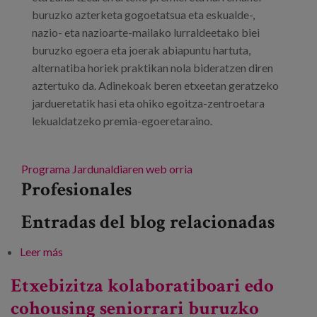
buruzko azterketa gogoetatsua eta eskualde-,
nazio- eta nazioarte-mailako lurraldeetako biei
buruzko egoera eta joerak abiapuntu hartuta,
alternatiba horiek praktikan nola bideratzen diren
aztertuko da. Adinekoak beren etxeetan geratzeko
jardueretatik hasi eta ohiko egoitza-zentroetara
lekualdatzeko premia-egoeretaraino.
Programa
Jardunaldiaren web orria
Profesionales
Entradas del blog relacionadas
Leer más
sobre Jardunaldi teknikoak: "Bizitoki-alternatibak.
Cohousinga"
Etxebizitza kolaboratiboari edo
cohousing seniorrari buruzko