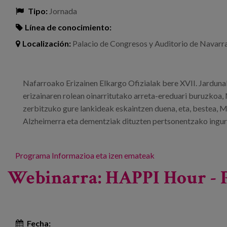
Tipo:
Jornada
Línea de conocimiento:
Localización:
Palacio de Congresos y Auditorio de Navarra
Nafarroako Erizainen Elkargo Ofizialak bere XVII. Jardunal
erizainaren rolean oinarritutako arreta-ereduari buruzkoa,
zerbitzuko gure lankideak eskaintzen duena, eta, bestea, 
Alzheimerra eta dementziak dituzten pertsonentzako ingur
Programa
Informazioa eta izen emateak
Webinarra: HAPPI Hour - P
Fecha: