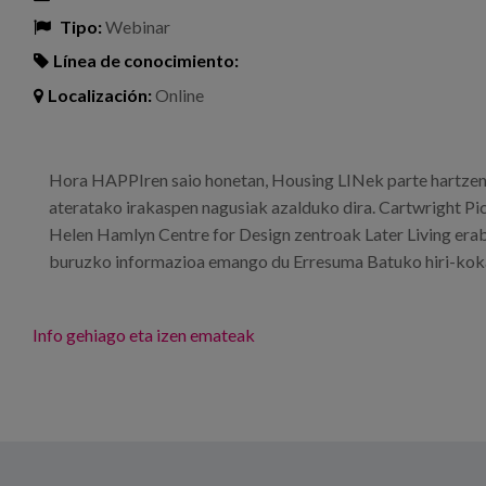
Tipo:
Webinar
Línea de conocimiento:
Localización:
Online
Hora HAPPIren saio honetan, Housing LINek parte hartzen
ateratako irakaspen nagusiak azalduko dira. Cartwright Pi
Helen Hamlyn Centre for Design zentroak Later Living erabi
buruzko informazioa emango du Erresuma Batuko hiri-kok
Info gehiago eta izen emateak