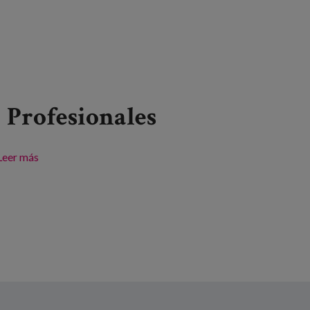
Profesionales
Leer más
sobre Webinarra: HAPPI Hour - Pioneering Urban
Design for Later Living