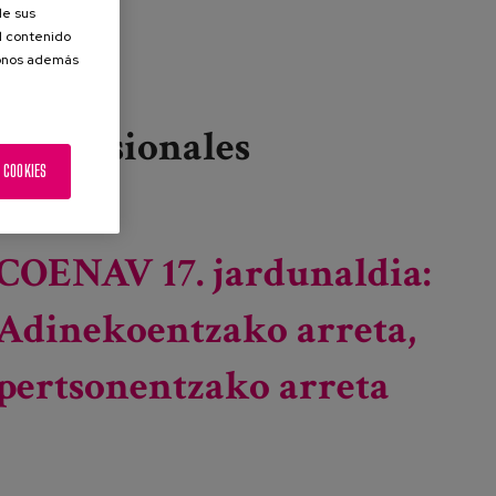
de sus
el contenido
donos además
Profesionales
 COOKIES
Leer más
sobre Inspira Bizitzak: Artea eta humanitateak
COENAV 17. jardunaldia:
Adinekoentzako arreta,
pertsonentzako arreta