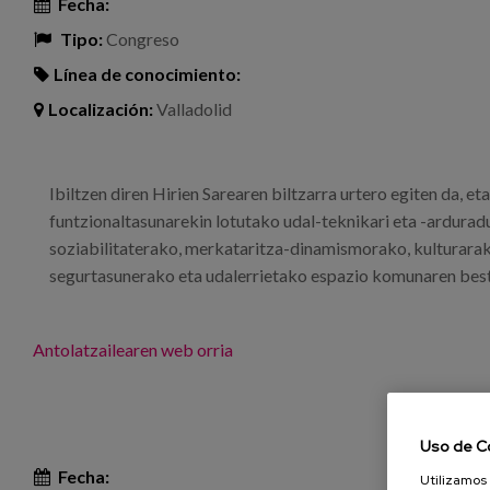
Fecha:
Tipo:
Congreso
Línea de conocimiento:
Localización:
Valladolid
Ibiltzen diren Hirien Sarearen biltzarra urtero egiten da, e
funtzionaltasunarekin lotutako udal-teknikari eta -ardura
soziabilitaterako, merkataritza-dinamismorako, kulturarak
segurtasunerako eta udalerrietako espazio komunaren best
Antolatzailearen web orria
Uso de C
Fecha:
Utilizamos 