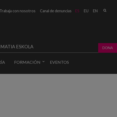
Busc
Trabaja con nosotros
Canal de denuncias
ES
EU
EN
Form
bú
MATIA ESKOLA
DONA
ÍA
FORMACIÓN
EVENTOS