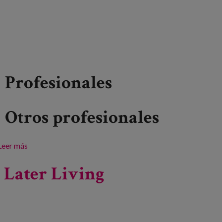
Profesionales
Otros profesionales
Leer más
sobre COENAV 17. jardunaldia: Adinekoentzako arreta,
pertsonentzako arreta
 Later Living