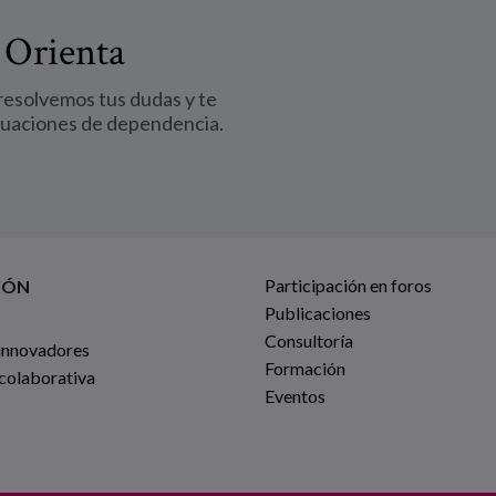
 Orienta
 resolvemos tus dudas y te
tuaciones de dependencia.
Participación en foros
IÓN
Publicaciones
Consultoría
innovadores
Formación
 colaborativa
Eventos