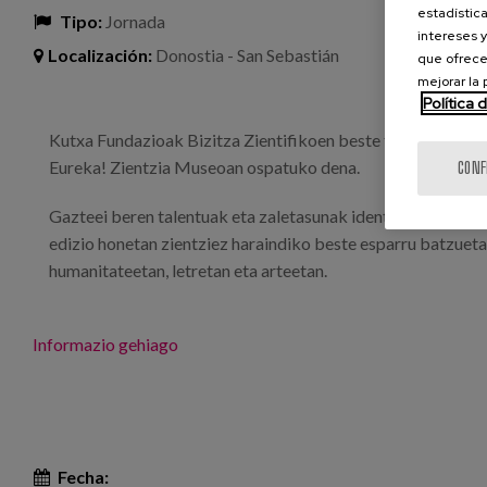
estadística
Tipo:
Jornada
intereses y
Localización:
Donostia - San Sebastián
que ofrece
mejorar la
Política 
Kutxa Fundazioak Bizitza Zientifikoen beste topaketa bat an
Eureka! Zientzia Museoan ospatuko dena.
CONF
Gazteei beren talentuak eta zaletasunak identifikatzen eta 
edizio honetan zientziez haraindiko beste esparru batzuetan 
humanitateetan, letretan eta arteetan.
Informazio gehiago
Fecha: