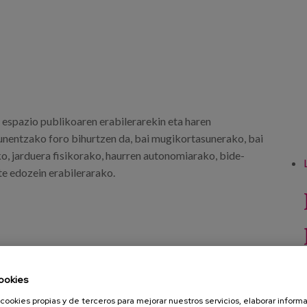
ta espazio publikoaren erabilerarekin eta haren
dunentzako foro bihurtzen da, bai mugikortasunerako, bai
o, jarduera fisikorako, haurren autonomiarako, bide-
e edozein erabilerarako.
ookies
cookies propias y de terceros para mejorar nuestros servicios, elaborar inform