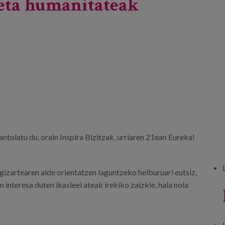
a eta humanitateak
tolatu du, orain Inspira Bizitzak, urriaren 21ean Eureka!
gizartearen alde orientatzen laguntzeko helburuari eutsiz,
interesa duten ikasleei ateak irekiko zaizkie, hala nola