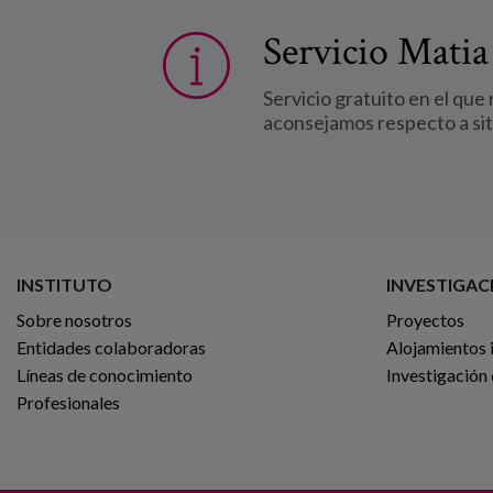
Servicio Matia
Servicio gratuito en el que
aconsejamos respecto a si
INSTITUTO
INVESTIGAC
Sobre nosotros
Proyectos
Entidades colaboradoras
Alojamientos 
Líneas de conocimiento
Investigación
Profesionales