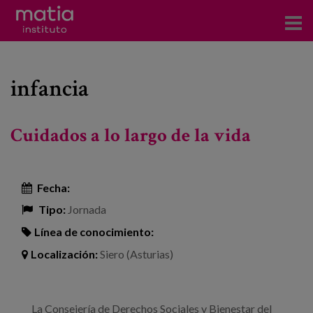
Acerca del Instituto
infancia
Investigación
Publicaciones
Cuidados a lo largo de la vida
Participación en foros
Consultoría
Fecha:
Tipo:
Jornada
Formación
Línea de conocimiento:
Eventos
Localización:
Siero (Asturias)
Noticias
La Consejería de Derechos Sociales y Bienestar del