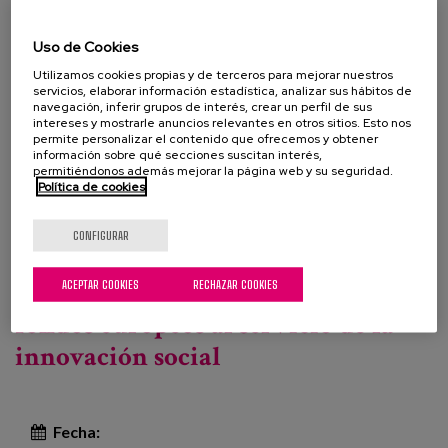
entre nuestras fragilidades y nuestras relaciones
sociales. ¿A más comunidad vivida menos fragilidad
Uso de Cookies
sentida?
Utilizamos cookies propias y de terceros para mejorar nuestros
servicios, elaborar información estadística, analizar sus hábitos de
Programa:
navegación, inferir grupos de interés, crear un perfil de sus
intereses y mostrarle anuncios relevantes en otros sitios. Esto nos
permite personalizar el contenido que ofrecemos y obtener
información sobre qué secciones suscitan interés,
permitiéndonos además mejorar la página web y su seguridad.
Información y registro
Política de cookies
Otros profesionales
CONFIGURAR
Leer más
sobre Fragilidades vitales y resiliencias comunitarias
Construyendo un nuevo país: los
ACEPTAR COOKIES
RECHAZAR COOKIES
fondos europeos al servicio de la
innovación social
Fecha: