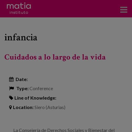
Institute
infancia
Research
Publications
Cuidados a lo largo de la vida
Participation in forums
Technical consulting and advice
Date:
Type:
Conference
Training
Line of Knowledge:
Events
Location:
Siero (Asturias)
News
La Consejería de Derechos Sociales y Bienestar del