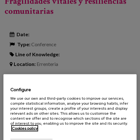
Fragilidades vitales y resiliencias
comunitarias
Date:
Type:
Conference
Line of Knowledge:
Location:
Errenteria
Jornada organizada por Cáritas Gipuzkoa, en
Configure
colaboración con Instituto Pío XII, en la que, de la
We use our own and third-party cookies to improve our services,
compile statistical information, analyse your browsing habits, infer
mano de personas especialistas en la materia, se
your interest groups, create a profile of your interests and display
abordará el tema de las fragilidades que podemos
relevant ads on other sites. This allows us to customise the
content we offer and to recognise which sections of the site are
vivir a lo largo de la vida y cómo los entornos
of interest to you, enabling us to improve the site and its security.
comunitarios ayudan a hacer frente a las mismas.
Cookies policy
Podemos preguntarnos, entonces, por la relación