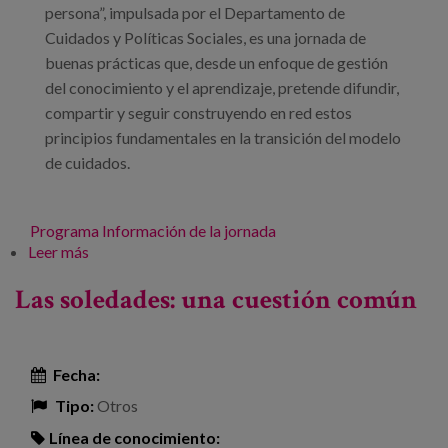
persona”, impulsada por el Departamento de
Cuidados y Políticas Sociales, es una jornada de
buenas prácticas que, desde un enfoque de gestión
del conocimiento y el aprendizaje, pretende difundir,
compartir y seguir construyendo en red estos
principios fundamentales en la transición del modelo
de cuidados.
Programa
Información de la jornada
Leer más
sobre Jornada de buenas prácticas: De los cuidados
a los apoyos y la inclusión en la comunidad: la
Las soledades: una cuestión común
atención centrada en la persona
Fecha:
Tipo:
Otros
Línea de conocimiento: