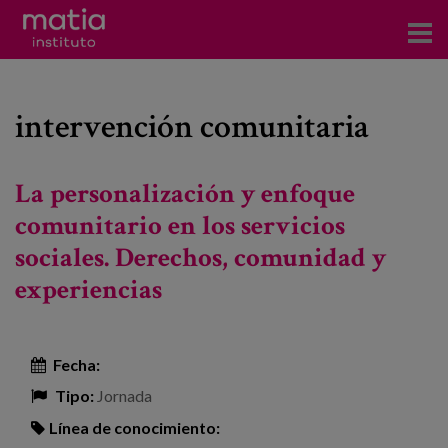
Acerca del Instituto
intervención comunitaria
Investigación
Publicaciones
La personalización y enfoque
Participación en foros
comunitario en los servicios
sociales. Derechos, comunidad y
Consultoría
experiencias
Formación
Eventos
Fecha:
Tipo:
Jornada
Noticias
Línea de conocimiento: