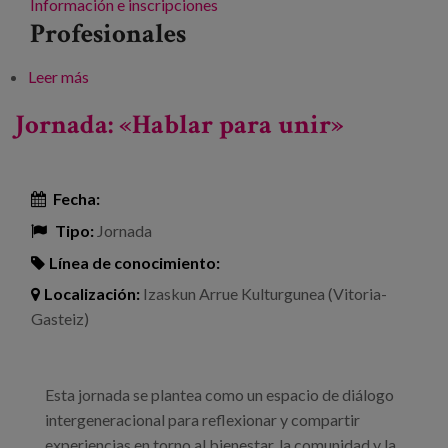
Información e inscripciones
Profesionales
Leer más
sobre La personalización y enfoque comunitario en
los servicios sociales. Derechos, comunidad y
Jornada: «Hablar para unir»
experiencias
Fecha:
Tipo:
Jornada
Línea de conocimiento:
Localización:
Izaskun Arrue Kulturgunea (Vitoria-
Gasteiz)
Esta jornada se plantea como un espacio de diálogo
intergeneracional para reflexionar y compartir
experiencias en torno al bienestar, la comunidad y la