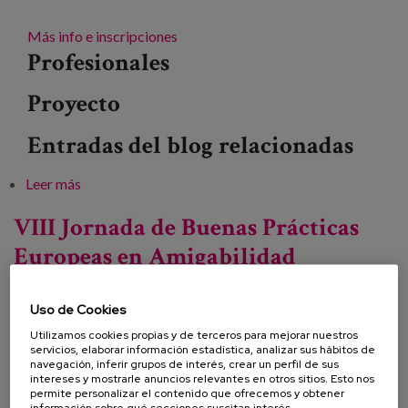
Más info e inscripciones
Profesionales
Proyecto
Entradas del blog relacionadas
Leer más
sobre XI Jornadas EFEKEZE: “sumando excelencia al
ritmo de las olas”
VIII Jornada de Buenas Prácticas
Europeas en Amigabilidad
Uso de Cookies
Fecha:
Utilizamos cookies propias y de terceros para mejorar nuestros
servicios, elaborar información estadística, analizar sus hábitos de
Tipo:
Jornada
navegación, inferir grupos de interés, crear un perfil de sus
intereses y mostrarle anuncios relevantes en otros sitios. Esto nos
Línea de conocimiento:
permite personalizar el contenido que ofrecemos y obtener
información sobre qué secciones suscitan interés,