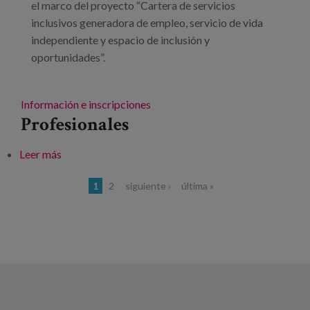
el marco del proyecto “Cartera de servicios
inclusivos generadora de empleo, servicio de vida
independiente y espacio de inclusión y
oportunidades”.
Información e inscripciones
Profesionales
Leer más
sobre “Cartera de servicios inclusivos generadora de
empleo, servicio de vida independiente y espacio de
Páginas
1
2
siguiente ›
última »
inclusión y oportunidades”