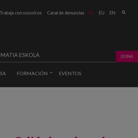
Busc
Trabaja con nosotros
Canal de denuncias
ES
EU
EN
Form
bú
MATIA ESKOLA
DONA
ÍA
FORMACIÓN
EVENTOS