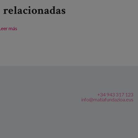
relacionadas
Leer más
sobre Formación de personas cuidadoras en
competencias para el cuidado centrado en la persona
+34 943 317 123
info@matiafundazioa.eus