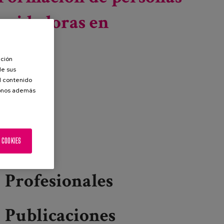
cuidadoras en
ación
de sus
el contenido
donos además
 COOKIES
Profesionales
Publicaciones