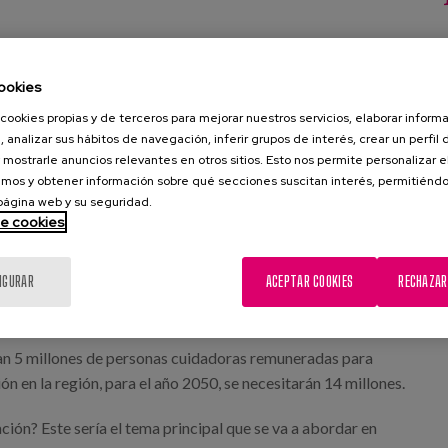
do centrado en la persona
ookies
cookies propias y de terceros para mejorar nuestros servicios, elaborar inform
, analizar sus hábitos de navegación, inferir grupos de interés, crear un perfil 
 mostrarle anuncios relevantes en otros sitios. Esto nos permite personalizar 
mos y obtener información sobre qué secciones suscitan interés, permitién
 página web y su seguridad.
de cookies
IGURAR
ACEPTAR COOKIES
RECHAZAR
tan 5 millones de personas cuidadoras remuneradas para
n en la región, para el año 2050, se necesitarán 14 millones.
ón? Este sería el tema principal que se va a abordar en