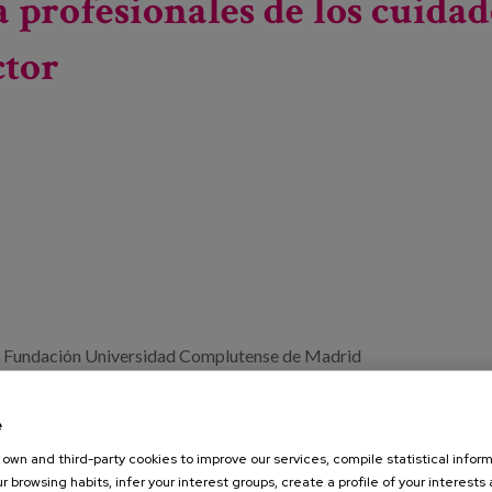
 profesionales de los cuidad
ctor
 la Fundación Universidad Complutense de Madrid
r una visión actualizada del sector, en los ámbitos nacional
esionales, reforzar la profesionalización del sector y
e
l y flexible, orientando así las políticas públicas hacia un
own and third-party cookies to improve our services, compile statistical inform
r browsing habits, infer your interest groups, create a profile of your interests