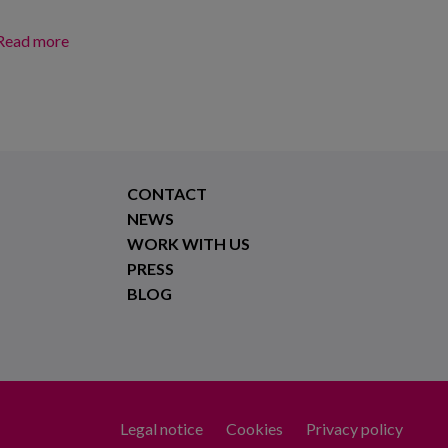
Read more
about Formación de personas cuidadoras en
competencias para el cuidado centrado en la persona
CONTACT
NEWS
WORK WITH US
PRESS
BLOG
Legal notice
Cookies
Privacy policy