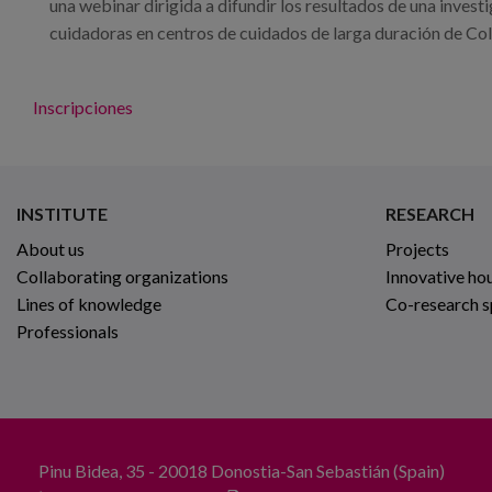
una webinar dirigida a difundir los resultados de una inves
cuidadoras en centros de cuidados de larga duración de Co
Inscripciones
INSTITUTE
RESEARCH
About us
Projects
Collaborating organizations
Innovative ho
Lines of knowledge
Co-research 
Professionals
Pinu Bidea, 35 - 20018 Donostia-San Sebastián (Spain)