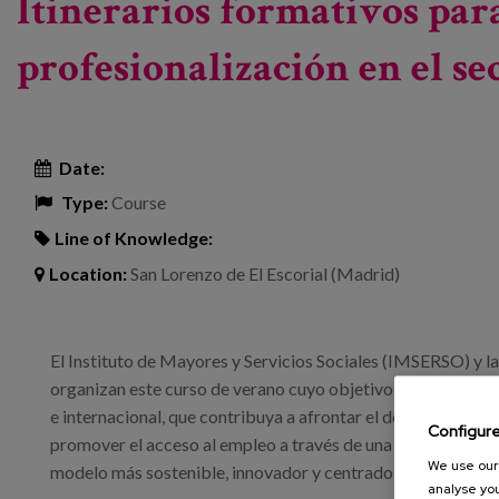
Itinerarios formativos para
profesionalización en el se
Date:
Type:
Course
Line of Knowledge:
Location:
San Lorenzo de El Escorial (Madrid)
El Instituto de Mayores y Servicios Sociales (IMSERSO) y
organizan este curso de verano cuyo objetivo es proporciona
e internacional, que contribuya a afrontar el déficit de prof
Configur
promover el acceso al empleo a través de una formación inicia
We use our 
modelo más sostenible, innovador y centrado en la persona.
analyse you