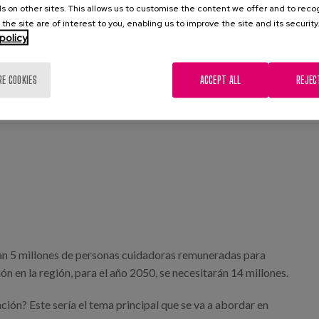
s on other sites. This allows us to customise the content we offer and to rec
 the site are of interest to you, enabling us to improve the site and its security
policy
do centrado en la persona
RE COOKIES
ACCEPT ALL
REJEC
tan 5 millones de personas cuidadoras remuneradas para
n en la región, para el año 2050, se necesitarán 14 millones.
ón? Este sería el tema principal que se va a abordar en