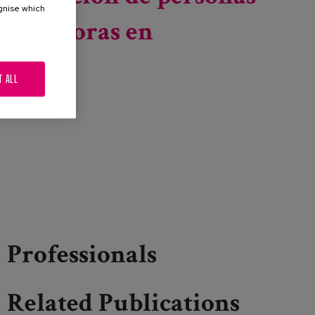
ognise which
cuidadoras en
.
T ALL
Professionals
Related Publications