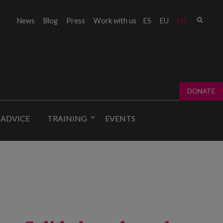
Sear
News
Blog
Press
Work with us
ES
EU
EN
Sear
fo
DONATE
 ADVICE
TRAINING
EVENTS