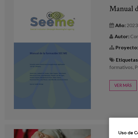
Manual 
Año:
2023
Autor:
Con
Proyecto
Etiquetas
formativos
,
P
VER MÁS
Uso de C
Hacia una