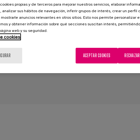
cookies propias y de terceros para mejorar nuestros servicios, elaborar inform
, analizar sus hábitos de navegación, inferir grupos de interés, crear un perfil 
 mostrarle anuncios relevantes en otros sitios. Esto nos permite personalizar 
mos y obtener información sobre qué secciones suscitan interés, permitién
tant, O., Verschraegen, J., Dely H., García A., Buiza, C., Marsillas, S
 página web y su seguridad.
aae, F., Snijder, A., van de Kamp, S.
de cookies
:
DCUM - Demencia en Mediación Cultural
IGURAR
ACEPTAR COOKIES
RECHAZAR
:
mediación cultural
,
arte
,
Demencia
,
inclusión social
,
Actividades s