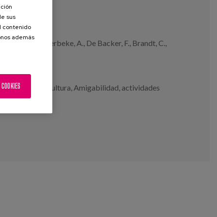
ación
de sus
el contenido
donos además
., Rodeyns, J., Verbeke, A., De Backer, F., Brandt, C.,
 COOKIES
iginificativas
,
Cultura
,
Amigabilidad
,
actividades