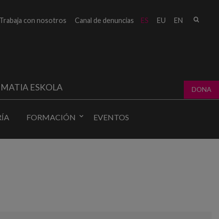
Busc
Trabaja con nosotros
Canal de denuncias
ES
EU
EN
Form
bú
MATIA ESKOLA
DONA
ÍA
FORMACIÓN
EVENTOS