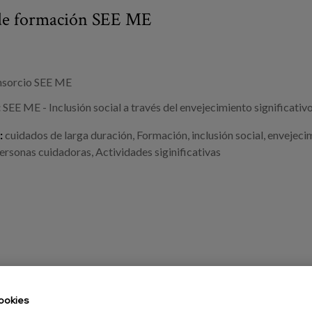
de formación SEE ME
sorcio SEE ME
:
SEE ME - Inclusión social a través del envejecimiento significativ
:
cuidados de larga duración
,
Formación
,
inclusión social
,
envejecim
ersonas cuidadoras
,
Actividades siginificativas
ookies
 sociedad inclusiva con la demencia. ¿Un ar