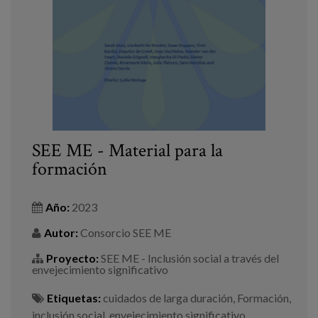
Blog
Prensa
Trabaja con nosotros
Canal de denuncias
es
SEE ME - Material para la
formación
eu
en
Año:
2023
Autor:
Consorcio SEE ME
Proyecto:
SEE ME - Inclusión social a través del
envejecimiento significativo
Etiquetas:
cuidados de larga duración
,
Formación
,
inclusión social
,
envejecimiento significativo
,