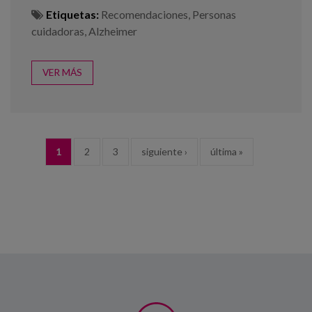
Etiquetas:
Recomendaciones
,
Personas
cuidadoras
,
Alzheimer
VER MÁS
PÁGINAS
1
2
3
siguiente ›
última »