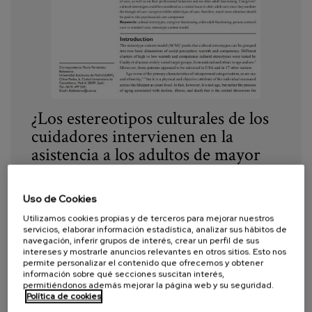
Blog
Prensa
Trabaja con nosotros
Canal de denuncias
¿Los estereotipos culturales de los
cuidadores intervienen en la
es
asistencia a los adultos de mayor
edad? El papel de la atribución de
eu
la competencia y la calidez
Uso de Cookies
en
Utilizamos cookies propias y de terceros para mejorar nuestros
Año:
2016
servicios, elaborar información estadística, analizar sus hábitos de
navegación, inferir grupos de interés, crear un perfil de sus
intereses y mostrarle anuncios relevantes en otros sitios. Esto nos
Autor:
Diaz - Veiga, P., Fernandez, R., Bustillos, A.,
permite personalizar el contenido que ofrecemos y obtener
Santacreu, M., Schettini, R., Huici, C.
información sobre qué secciones suscitan interés,
permitiéndonos además mejorar la página web y su seguridad.
Etiquetas:
Modelos del contenido de estereotipos
,
Política de cookies
Personas cuidadoras
,
personas mayores
,
competencia
,