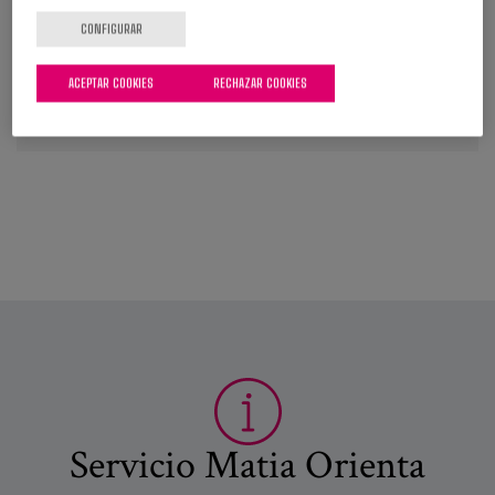
calidad asistencial
CONFIGURAR
ACEPTAR COOKIES
RECHAZAR COOKIES
VER MÁS
Servicio Matia Orienta