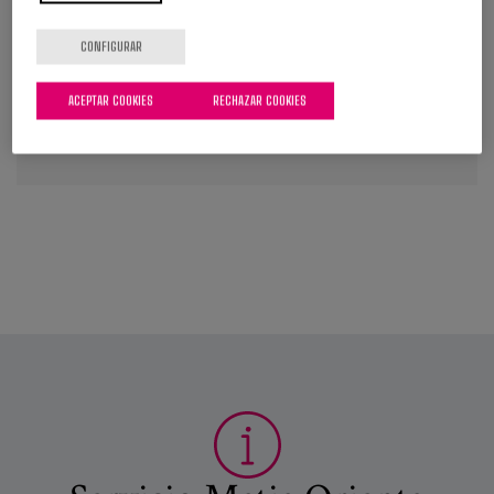
atención
,
entornos significativos
,
identidad
,
estilo de
vida
,
personas mayores
,
envejecimiento
,
preferencias
,
CONFIGURAR
legislación
,
servicios sociales
ACEPTAR COOKIES
RECHAZAR COOKIES
VER MÁS