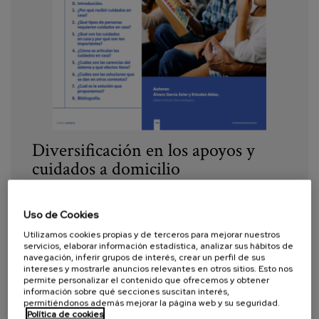
Blog
Prensa
Trabaja con nosotros
Canal de denuncias
es
Diversificación en los apoyos y
cuidados a domicilio
eu
en
Año:
2022
Uso de Cookies
Autor:
García, A., Aldaz, E.
Utilizamos cookies propias y de terceros para mejorar nuestros
servicios, elaborar información estadística, analizar sus hábitos de
Proyecto:
Etxean Bizi
navegación, inferir grupos de interés, crear un perfil de sus
intereses y mostrarle anuncios relevantes en otros sitios. Esto nos
permite personalizar el contenido que ofrecemos y obtener
Etiquetas:
Atención domiciliaria
,
cuidados de larga
información sobre qué secciones suscitan interés,
duración
,
atención centrada en la persona
,
modelos de
permitiéndonos además mejorar la página web y su seguridad.
Política de cookies