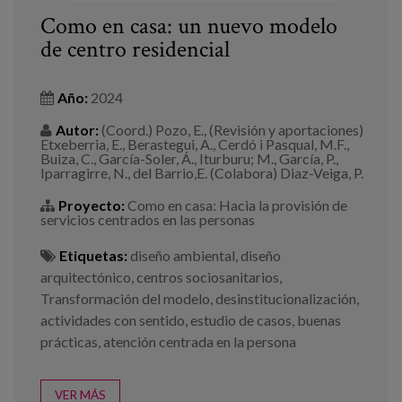
Como en casa: un nuevo modelo
de centro residencial
Año:
2024
Autor:
(Coord.) Pozo, E., (Revisión y aportaciones)
Etxeberria, E., Berastegui, A., Cerdó i Pasqual, M.F.,
Buiza, C., García-Soler, Á., Iturburu; M., García, P.,
Iparragirre, N., del Barrio,E. (Colabora) Diaz-Veiga, P.
Proyecto:
Como en casa: Hacia la provisión de
servicios centrados en las personas
Etiquetas:
diseño ambiental
,
diseño
arquitectónico
,
centros sociosanitarios
,
Transformación del modelo
,
desinstitucionalización
,
actividades con sentido
,
estudio de casos
,
buenas
prácticas
,
atención centrada en la persona
VER MÁS