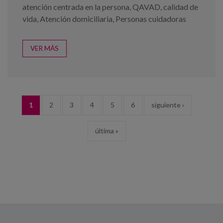
atención centrada en la persona
,
QAVAD
,
calidad de
vida
,
Atención domiciliaria
,
Personas cuidadoras
VER MÁS
PÁGINAS
1
2
3
4
5
6
siguiente ›
última »