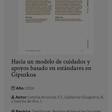
Blog
Prensa
Trabaja con nosotros
Canal de denuncias
es
Hacia un modelo de cuidados y
eu
apoyos basado en estándares en
en
Gipuzkoa
Año:
2026
Autor:
Leturia Arrazola, F.J., Gutierrez Eizaguirre, B.
y Sancho de Ara, J.
Revista:
Zerbitzuan. Revista de Servicios Sociales