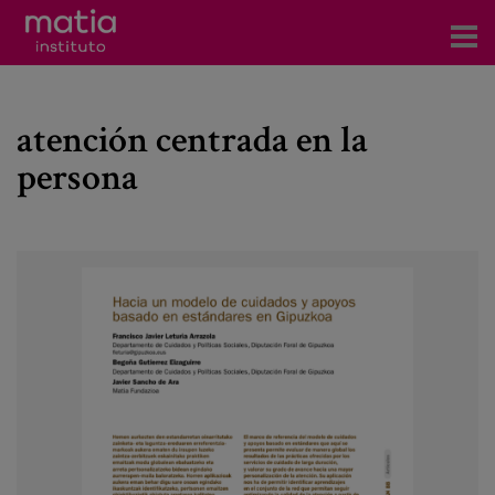
Acerca del Instituto
atención centrada en la
Investigación
persona
Publicaciones
Participación en foros
Consultoría
Formación
Eventos
Noticias