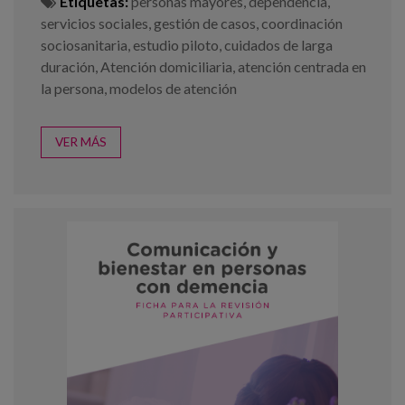
Etiquetas:
personas mayores
,
dependencia
,
servicios sociales
,
gestión de casos
,
coordinación
sociosanitaria
,
estudio piloto
,
cuidados de larga
duración
,
Atención domiciliaria
,
atención centrada en
la persona
,
modelos de atención
VER MÁS