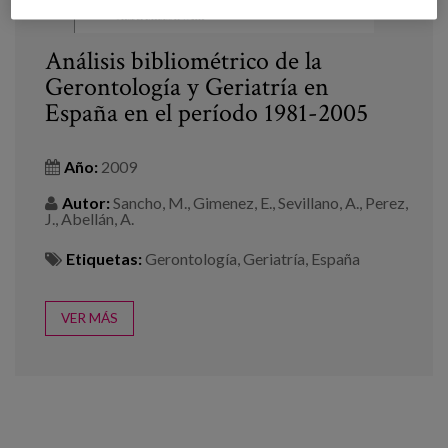
Análisis bibliométrico de la
Gerontología y Geriatría en
España en el período 1981-2005
Año:
2009
Autor:
Sancho, M., Gimenez, E., Sevillano, A., Perez,
J., Abellán, A.
Etiquetas:
Gerontología
,
Geriatría
,
España
VER MÁS