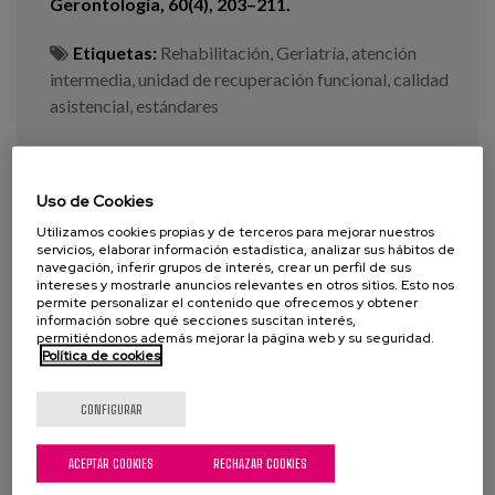
Gerontología, 60(4), 203–211.
Etiquetas:
Rehabilitación
,
Geriatría
,
atención
intermedia
,
unidad de recuperación funcional
,
calidad
asistencial
,
estándares
VER MÁS
Uso de Cookies
Utilizamos cookies propias y de terceros para mejorar nuestros
servicios, elaborar información estadística, analizar sus hábitos de
navegación, inferir grupos de interés, crear un perfil de sus
intereses y mostrarle anuncios relevantes en otros sitios. Esto nos
permite personalizar el contenido que ofrecemos y obtener
información sobre qué secciones suscitan interés,
permitiéndonos además mejorar la página web y su seguridad.
Política de cookies
CONFIGURAR
ACEPTAR COOKIES
RECHAZAR COOKIES