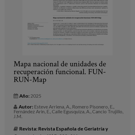
Blog
Prensa
Trabaja con nosotros
Canal de denuncias
es
Mapa nacional de unidades de
recuperación funcional. FUN-
eu
RUN-Map
en
Año:
2025
Autor:
Esteve Arriena, A., Romero Pisonero, E.,
Fernández Arin, E., Calle Egusquiza, A., Cancio Trujillo,
J.M.
Revista:
Revista Española de Geriatría y